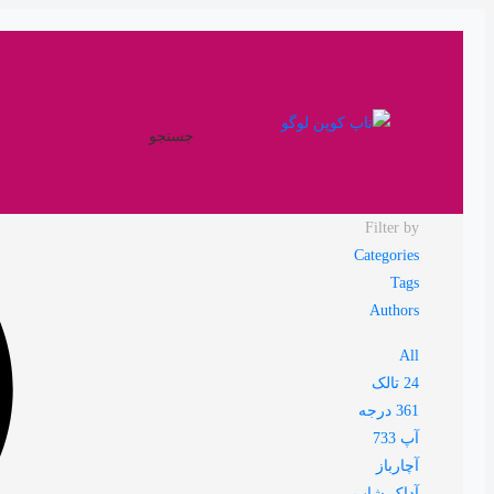
جستجو
Filter by
Categories
Tags
Authors
All
24 تالک
361 درجه
آپ 733
آچارباز
آداک شاپ