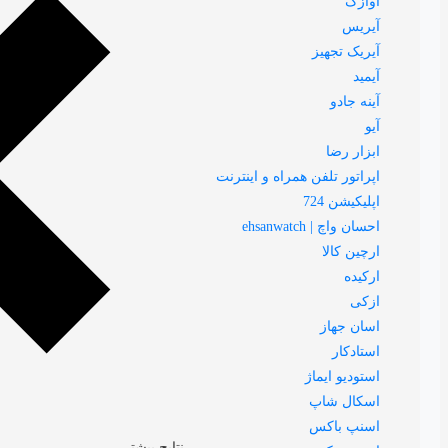
آوازک
آیریس
آیریک تجهیز
آیمید
آینه جادو
آیو
ابزار رضا
اپراتور تلفن همراه و اینترنت
اپلیکیشن 724
احسان واچ | ehsanwatch
ارچین کالا
ارکیده
ازکی
اسان جهاز
استادکار
استودیو ایماژ
اسکال شاپ
اسنپ باکس
نتایج بیشتر