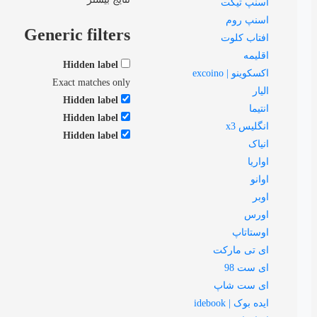
اسنپ تیکت
اسنپ روم
Generic filters
افتاب کلوت
اقلیمه
Hidden label
اکسکوینو | excoino
Exact matches only
الیار
Hidden label
انتیما
Hidden label
انگلیس x3
Hidden label
انیاک
اواریا
اوانو
اوبر
اورس
اوستاتاپ
ای تی مارکت
ای ست 98
ای ست شاپ
ایده بوک | idebook