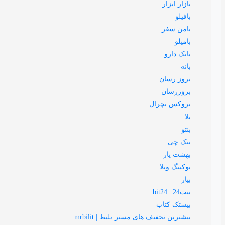
بازار ابزار
بافیلو
بامن سفر
بامیلو
بانک دارو
بانه
بروز رسان
بروزرسان
بروکس نچرال
بلا
بنتو
بنک چی
بهشت یار
بوکینگ ویلا
بیار
بیت24 | bit24
بیستک کتاب
بیشترین تحفیف های مستر بلیط | mrbilit