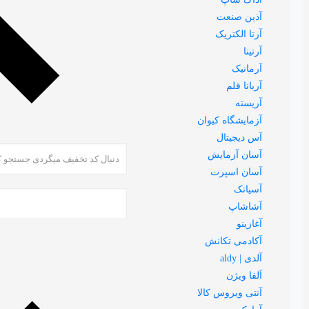
آذین صنعت
آرتا الکتریک
آرتینا
آرمانیک
آریانا قلم
آریسته
آزمایشگاه کیوان
آس دیجیتال
آسان آزمایش
آسان اسپرت
آسیاتک
آشاشاپ
آغازینو
آکادمی تکانش
آلدی | aldy
آلفا ویژن
آنتی ویروس کالا