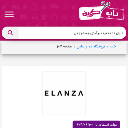
خانه
»
فروشگاه مد و لباس
»
صفحه 107
مهلت استفاده تا : 1404/09/30