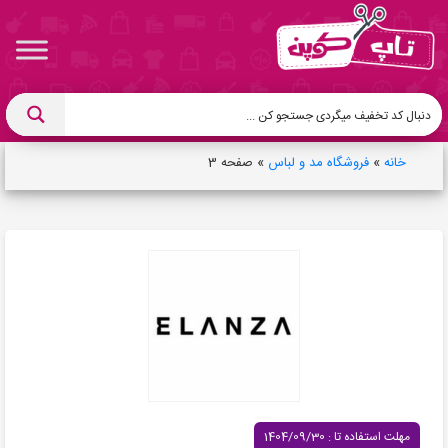
خانه
»
فروشگاه مد و لباس
»
صفحه 3
مهلت استفاده تا : 1404/09/30