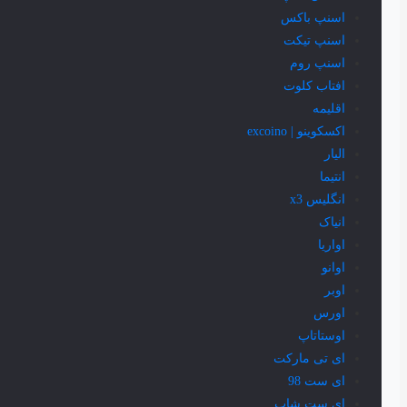
اسنپ باکس
اسنپ تیکت
اسنپ روم
افتاب کلوت
اقلیمه
اکسکوینو | excoino
الیار
انتیما
انگلیس x3
انیاک
اواریا
اوانو
اوبر
اورس
اوستاتاپ
ای تی مارکت
ای ست 98
ای ست شاپ