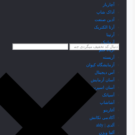
آچارباز
آداک شاپ
آذین صنعت
آرتا الکتریک
آرتینا
آرمانیک
آریانا قلم
آریسته
آزمایشگاه کیوان
آس دیجیتال
آسان آزمایش
آسان اسپرت
آسیاتک
آشاشاپ
آغازینو
آکادمی تکانش
آلدی | aldy
آلفا ویژن