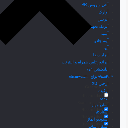
آنتی ویروس کالا
آوازک
آیریس
آیریک تجهیز
آیمید
آینه جادو
آیو
ابزار رضا
اپراتور تلفن همراه و اینترنت
اپلیکیشن 724
نتایج بیشتر
احسان واچ | ehsanwatch
ارچین کالا
Generic filters
ارکیده
Hidden label
ازکی
Exact matches only
اسان جهاز
Hidden label
استادکار
Hidden label
استودیو ایماژ
Hidden label
اسکال شاپ