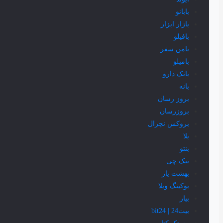
بابانو
بازار ابزار
بافیلو
بامن سفر
بامیلو
بانک دارو
بانه
بروز رسان
بروزرسان
بروکس نچرال
بلا
بنتو
بنک چی
بهشت یار
بوکینگ ویلا
بیار
بیت24 | bit24