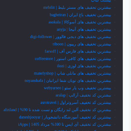
بیستک کتاب
بیشترین تحفیف های مستر بلیط | mrbilit
بیشترین تخفیف باغ ایران | bagheiran
بیشترین تخفیف های آسوکالا | asokala
بیشترین تخفیف های آنیجا | anyja
بیشترین تخفیف های دیجی فالوور | digi-follower
بیشترین تخفیف های ریبون | riboon
بیشترین تخفیف های فارس آف | farsoff
بیشترین تخفیف های کافی استور | coffeestore
بیشترین تخفیف های لوزی | ilozi
بیشترین تخفیف های مانلی شاپ | manelyshop
بیشترین تخفیف های نویان شفا ایرانیان | noyanshafa
بیشترین تخفیف وب یار سئو | webyarseo
بیشترین کد تخفیف آرالپ | aralap
بیشترین کد تخفیف آسروتراول | asrotravel
بیشترین کد تخفیف آلین لند رایگان و تست شده تا 90% | alinland
بیشترین کد تخفیف آموزشگاه دانشجویار | daneshjooyar
بیشترین کد تخفیف آی اپس تا 100% مرداد 1405 | iApps