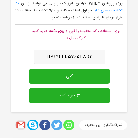
پودر پروتئین WHEY، کراتین، انرژیک بار و … می توانید از این
کد
تخفیف دیجی کالا
غیر اول استفاده کنید و 10% تخفیف تا سقف 200
هزار تومان تا پایان اسفند 1404 دریافت نمایید.
برای استفاده ، کد تخفیف را کپی و روی دکمه خرید کنید
کلیک نمایید
HP694FD5765E8D2
کپی
خرید کنید
اشتراک گذاری این تخفیف :