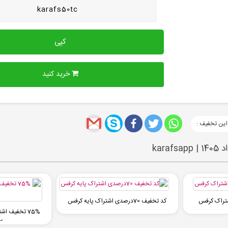
karafs50tc
کپی
خرید کنید
این تخفیف :
کد تخفیف 70درصدی اشتراک پایه کرفس
75% تخفیف ا
ک