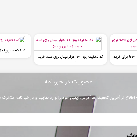
کد تخفیف روژا 10 درصدی برای تمام کاربران
کد تخفیف چی بخونم غیر اول 20% برای خرید
کد تخفیف روژا 120 هزار تومان روی سبد خرید
1 میلیون و 500
عضویت در خبرنامه
طلاع از آخرین تخفیف ها آدرس ایمیل خود را وارد نمایید و در خبر نامه مشترک 
وادگی