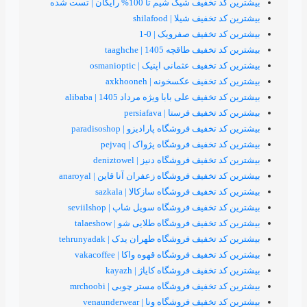
یک شیم تا 100% رایگان | تست شده
ف شیلا | shilafood
خفیف صفرویک | 0-1
طاقچه 1405 | taaghche
ف عثمانی اپتیک | osmanioptic
یف عکسخونه | axkhooneh
ف علی بابا ویژه مرداد 1405 | alibaba
ف فرستا | persiafava
ف فروشگاه پارادیزو | paradisoshop
فیف فروشگاه پژواک | pejvaq
یف فروشگاه دنیز | deniztowel
فیف فروشگاه زعفران آنا قاین | anaroyal
فیف فروشگاه سازکالا | sazkala
فیف فروشگاه سویل شاپ | seviilshop
فیف فروشگاه طلایی شو | talaeshow
فیف فروشگاه طهران یدک | tehrunyadak
یف فروشگاه قهوه واکا | vakacoffee
فیف فروشگاه کایاژ | kayazh
فیف فروشگاه مستر چوبی | mrchoobi
 فروشگاه ونا | venaunderwear