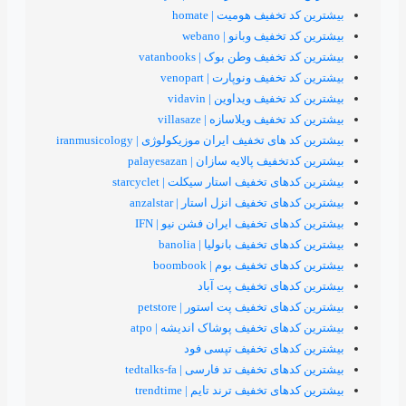
فیف هومیت | homate
یف وبانو | webano
یف وطن بوک | vatanbooks
یف ونوپارت | venopart
یف ویداوین | vidavin
ف ویلاسازه | villasaze
تخفیف ایران‌ موزیکولوژی | iranmusicology
 پالایه سازان | palayesazan
تخفیف استار سیکلت | starcyclet
تخفیف انزل استار | anzalstar
ی تخفیف ایران فشن نیو | IFN
تخفیف بانولیا | banolia
تخفیف بوم | boombook
ای تخفیف پت آباد
 تخفیف پت استور | petstore
ی تخفیف پوشاک اندیشه | atpo
های تخفیف تپسی فود
تخفیف تد فارسی | tedtalks-fa
تخفیف ترند تایم | trendtime