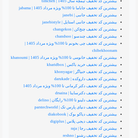
 تیمچه سال 1405 | timcheh
تا 100% ویژه مرداد 1405 | jabama
یف جانبی | janebi
ف جانبی استایل | janebistyle
ف چنج‌کن | changekon
یف چندسو | chandsoo
بیشترین کد تخفیف چی بخونم تا 100% ویژه مرداد 1405 |
ch
 تا 100% ویژه مرداد 1405 | khanoumi
یف خرید باکس | kharidbox
ف خنیاگر | khonyagar
یف داروکده | darukade
کتر کرمانی تا 100% ویژه مرداد 1405
یف دکترساینا | drsaina
نو تا 100% رایگان | delino
ف دنیای پارس تک | parstechworld
ف دیاکو بوک | diakobook
یف دیجی پلاس | digiplus
فیف رجا | raja
یف رشنو | reshno