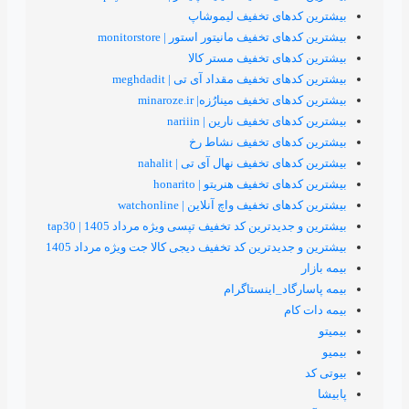
های تخفیف لیموشاپ
خفیف مانیتور استور | monitorstore
ای تخفیف مستر کالا
تخفیف مقداد آی تی | meghdadit
خفیف مینارُزه| minaroze.ir
تخفیف نارین | nariiin
های تخفیف نشاط رخ
 تخفیف نهال آی تی | nahalit
تخفیف هنریتو | honarito
خفیف واچ آنلاین | watchonline
ترین کد تخفیف تپسی ویژه مرداد 1405 | tap30
یدترین کد تخفیف دیجی کالا جت ویژه مرداد 1405
اد_اینستاگرام
م