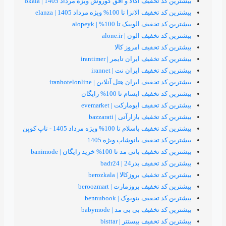
یف اکالا و افق کوروش ویژه مرداد 1405 | okala
تا 100% ویژه مرداد 1405 | elanza
الوپیک تا 100% | alopeyk
ف الون | alone.ir
تخفیف امروز کالا
ف ایران تایمر | irantimer
یف ایران نت | irannet
 ایران هتل آنلاین | iranhotelonline
 ایسام تا 100% رایگان
یف ایومارکت | evemarket
ف بازارآتی | bazzarati
تا 100% ویژه مرداد 1405 - تاپ کوپن
خفیف بانوشاپ ویژه 1405
مد تا 100% خرید رایگان | banimode
 بدر24 | badr24
ف بروزکالا | berozkala
ف بروزمارت | beroozmart
ف بنوبوک | bennubook
یف بی بی مد | babymode
یف بیستتر | bisttar