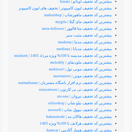
یف لوناتو | lunato
تخفیف لیون کامپیوتر | تخفیف های لیون کامپیوتر
یف ماهورشاپ | mahurshop
یف مای گیلا | mygila
متا فالوور | meta-follower
 تخفیف مثبت سبز
یف مدما | modema
ف مدیانا | mediana
تا 100% ویژه مرداد 1405 | modiseh
یف ملودیفای | melodify
یف موبی تول | mobitool
ف موتن | mootanroo
یف نرم افزار باشگاه مشتریان | narmafzaran
ف نی نی کارتون | ninicartoon
یف نیروان | nir-one
ف نیلو شاپ | nilooshop
فیف نیوول شاپ | newwell
ف هاکان مد | hakanmode
هرلایف تا 100% ویژه 1405
فیف همیار آکادمی | hamyar