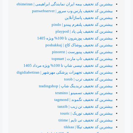
فیف بیمه ایران نمایندگی ابراهیمی | ebimeiran
ف پارس وب سرور | parswebserver
تخفیف پاساژآنلاین
فیف پلتفرم پیندو | pindo
ف پلی پاد | playpod
 پوزیترون تا 100% ویژه 1405
یف پوشاک کاج | poshakkaj
یف پینورست | pinorest
یف تاپ مارت | topmart
تپسی شاپ تا 100% ویژه مرداد 1405
یف تجهیزات پزشکی مهرشهر | digidiabetiran
فیف ترب | torob
یف تریدینگ شاپ | tradingshop
یف تسمینو | tesmino
یف تگموند | tagmond
فیف تن زیب | tanzib
یف توریک | touric
یف تی تایم | titime
یف تیکا | tikkaa