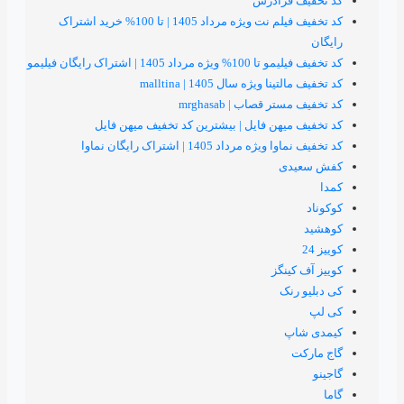
رادرس
کد تخفیف فیلم نت ویژه مرداد 1405 | تا 100% خرید اشتراک
1 | اشتراک رایگان فیلیمو
یژه سال 1405 | malltina
قصاب | mrghasab
هن فایل | بیشترین کد تخفیف میهن فایل
اد 1405 | اشتراک رایگان نماوا
ی
نگز
ک