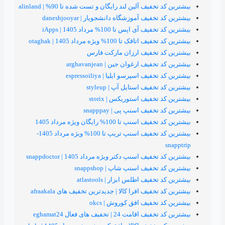
یف آلین لند رایگان و تست شده تا 90% | alinland
یف آموزشگاه دانشجویار | daneshjooyar
اپس تا 100% مرداد 1405 | iApps
ا 100% ویژه مرداد 1405 | otaghak
 تخفیف ارزان مارکت فارس
ف ارغوان جین | arghavanjean
 اسپرسو ایلیا | espressoiliya
یف استایل آپ | styleup
فیف استوریکس | storix
یف اسنپ پی | snapppay
تا 100% رایگان ویژه مرداد 1405
بیشترین کد تخفیف اسنپ تریپ تا 100% ویژه مرداد 1405-
 اسنپ دکتر ویژه مرداد 1405 | snappdoctor
فیف اسنپ شاپ | snappshop
یف اطلس ابزار | atlastools
فیف افرا کالا | جدیدترین تخفیف های afraakala
خفیف افق کوروش | okcs
24 | تخفیف های فعال eghamat24