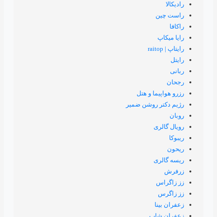
 و هتل
روشن ضمیر
پ