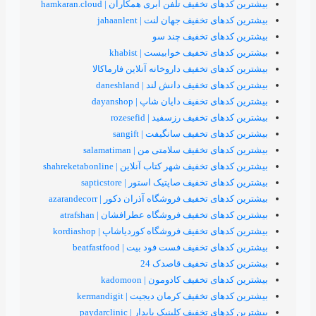
خفیف تلفن ابری همکاران | hamkaran.cloud
تخفیف جهان لنت | jahaanlent
های تخفیف چند سو
 تخفیف خوابیست | khabist
ی تخفیف داروخانه آنلاین فارماکالا
تخفیف دانش لند | daneshland
تخفیف دایان شاپ | dayanshop
تخفیف رزسفید | rozesefid
 تخفیف سانگیفت | sangift
تخفیف سلامتی من | salamatiman
فیف شهر کتاب آنلاین | shahreketabonline
تخفیف صاپتیک استور | sapticstore
تخفیف فروشگاه آذران دکور | azarandecorr
ی تخفیف فروشگاه عطرافشان | atrafshan
 تخفیف فروشگاه کوردیاشاپ | kordiashop
تخفیف فست فود بیت | beatfastfood
ای تخفیف قاصدک 24
 تخفیف کادومون | kadomoon
تخفیف کرمان دیجیت | kermandigit
خفیف کلینیک پایدار | paydarclinic