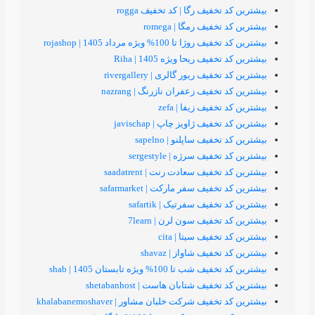
فیف رگا | کد تخفیف rogga
یف رمگا | romega
100% ویژه مرداد 1405 | rojashop
ف ریحا ویژه 1405 | Riha
 ریور گالری | rivergallery
فیف زعفران نازرنگ | nazrang
فیف زیفا | zefa
یف ژاویز چاپ | javischap
یف ساپلنو | sapelno
ف سرژه | sergestyle
یف سعادت رنت | saadatrent
یف سفر مارکت | safarmarket
یف سفرتیک | safartik
فیف سون لرن | 7learn
فیف سیتا | cita
یف شاواز | shavaz
100% ویژه تابستان 1405 | shab
ف شتابان هاست | shetabanhost
ف شرکت خلبان مشاور | khalabanemoshaver