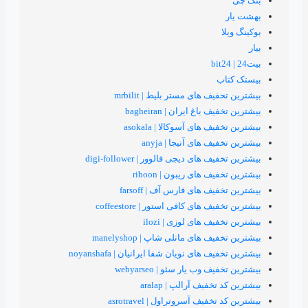
 های مستر بلیط | mrbilit
اغ ایران | bagheiran
های آسوکالا | asokala
های آنیجا | anyja
ای دیجی فالوور | digi-follower
 های ریبون | riboon
 های فارس آف | farsoff
ای کافی استور | coffeestore
 های لوزی | ilozi
های مانلی شاپ | manelyshop
های نویان شفا ایرانیان | noyanshafa
ب یار سئو | webyarseo
یف آرالپ | aralap
یف آسروتراول | asrotravel