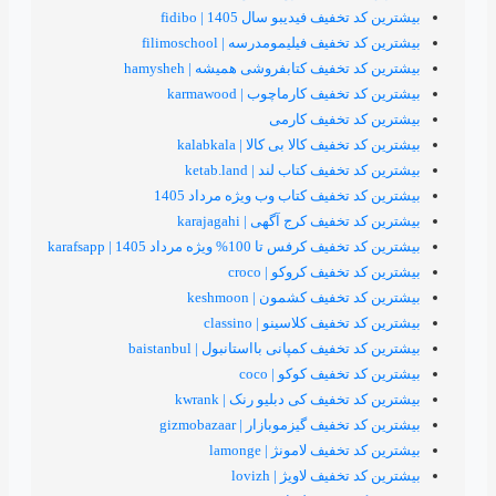
 فیدیبو سال 1405 | fidibo
ف فیلیمومدرسه | filimoschool
فیف كتابفروشی هميشه | hamysheh
یف کارماچوب | karmawood
 تخفیف کارمی
ف کالا بی کالا | kalabkala
ف کتاب لند | ketab.land
خفیف کتاب وب ویژه مرداد 1405
ف کرج آگهی | karajagahi
ا 100% ویژه مرداد 1405 | karafsapp
فیف کروکو | croco
فیف کشمون | keshmoon
ف کلاسینو | classino
یف کمپانی بااستانبول | baistanbul
فیف کوکو | coco
فیف کی دبلیو رنک | kwrank
ف گیزموبازار | gizmobazaar
یف لامونژ | lamonge
یف لاویژ | lovizh