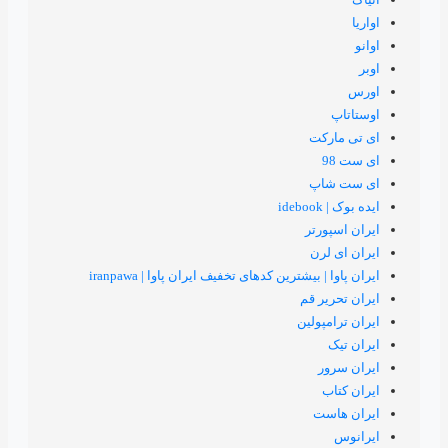
ت
پ
تر
ن
یشترین کدهای تخفیف ایران پاوا | iranpawa
 قم
لین