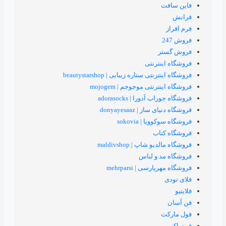
ترنتی
ستاره زیبایی | beautystarshop
تی موجوجم | mojogem
ورا | adorasocks
 | donyayesaaz
 | sokovia
اب
اپ | maldivshop
 و لباس
ی | mehrparsi