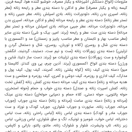
ملزومات (انواع دستکش آشپزخانه و یکبار مصرف، خوشبو کننده هوا، کیسه فریزر،
کیسه زباله و یکبار مصرف) عطر و ادکلن با دسته بندی عطر و رایحه زنانه (عطر
زنانه، اسپری بدن زنانه، دئودورانت زنانه، بادی اسپلش زنانه، عطر جیبی زنانه و
تستر عطر زنانه) دسته بندی عطر و رایحه مردانه (عطر و ادکلن مردانه، اسپری بدن
مردانه، دئودورانت مردانه، عطر جیبی مردانه، بادی اسپلش مردانه و تستر عطر
مردانه) دسته بندی ست عطر و رایحه (برند: امپر، بیک و شی) دسته بندی سایر
(عطر مناسب بهار و تابستان و عطر مناسب پاییز و زمستان) مد و اکسسوری با
دسته بندی شال و روسری (کلاه و توربان، روسری، شال و دستمال گردن و
تزئینی) دسته بندی زیورآلات زنانه (ست و نیم ست، دستبند، گردنبند، انگشتر،
گوشواره و ست زیورآلات) دسته بندی تزئینات مو (برند: دست ساز دلینا، شاین و
ورژن) دسته بندی انواع اکسسوری (برند: آدین چرم، پی وی کندلز، کالیستا و
میو) دسته بندی کیف زنانه (کوله پشتی زنانه، کمربند، کیف پول، کیف پول و
مدارک، کیف اداری و روزمره، کیف دوشی و کمری، کیف روزمره و مجلسی و ست
هدیه مردانه و زنانه) دسته بندی کیف مردانه دسته بندی کفش زنانه (کفش تخت
زنانه، کفش اسپرت زنانه و صندل) دسته بندی خواب و حمام (حوله استخری،
حوله پالتویی، حوله دستی، کلاه حمام و دمپایی حوله‌ای) دسته بندی عینک
(مردانه و زنانه) دسته بندی ساعت (مردانه و زنانه) دسته بندی جوراب (جوراب
مردانه، جوراب زنانه، ساپورت و جوراب شلواری، جوراب کودک و نوزاد و ست
جوراب مادر و کودک) دسته بندی لباس زنانه (لباس راحتی زنانه، ست لباس
دخترانه، لباس خواب، شومیز و تونیک، لگ و ساق شلواری، لباس ورزشی، لباس
زیر زنانه، تاپ وتیشرت، شلوار و شلوارک زنانه، مانتو، پالتو، بارانی و کاپشن،
سویشرت وهودی زنانه، دامن زنانه، کت، جلیقه و ست رسمی زنانه و پیراهن