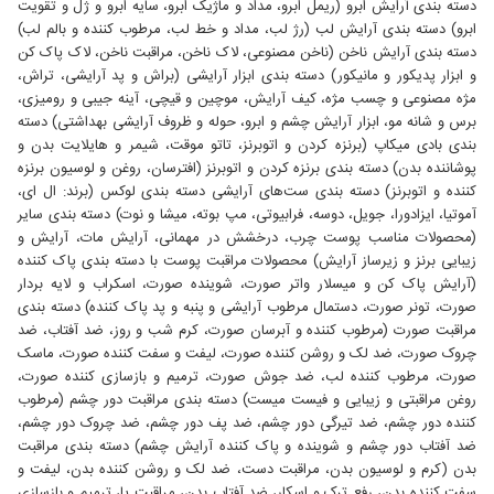
دسته بندی آرایش ابرو (ریمل ابرو، مداد و ماژیک ابرو، سایه ابرو و ژل و تقویت
ابرو) دسته بندی آرایش لب (رژ لب، مداد و خط لب، مرطوب کننده و بالم لب)
دسته بندی آرایش ناخن (ناخن مصنوعی، لاک ناخن، مراقبت ناخن، لاک پاک کن
و ابزار پدیکور و مانیکور) دسته بندی ابزار آرایشی (براش و پد آرایشی، تراش،
مژه مصنوعی و چسب مژه، کیف آرایش، موچین و قیچی، آینه جیبی و رومیزی،
برس و شانه مو، ابزار آرایش چشم و ابرو، حوله و ظروف آرایشی بهداشتی) دسته
بندی بادی میکاپ (برنزه کردن و اتوبرنز، تاتو موقت، شیمر و هایلایت بدن و
پوشاننده بدن) دسته بندی برنزه کردن و اتوبرنز (افترسان، روغن و لوسیون برنزه
کننده و اتوبرنز) دسته بندی ست‌های آرایشی دسته بندی لوکس (برند: ال ای،
آموتیا، ایزادورا، جویل، دوسه، فرابیوتی، مپ بوته، میشا و نوت) دسته بندی سایر
(محصولات مناسب پوست چرب، درخشش در مهمانی، آرایش مات، آرایش و
زیبایی برنز و زیرساز آرایش) محصولات مراقبت پوست با دسته بندی پاک کننده
(آرایش پاک کن و میسلار واتر صورت، شوینده صورت، اسکراب و لایه بردار
صورت، تونر صورت، دستمال مرطوب آرایشی و پنبه و پد پاک کننده) دسته بندی
مراقبت صورت (مرطوب کننده و آبرسان صورت، کرم شب و روز، ضد آفتاب، ضد
چروک صورت، ضد لک و روشن کننده صورت، لیفت و سفت کننده صورت، ماسک
صورت، مرطوب کننده لب، ضد جوش صورت، ترمیم و بازسازی کننده صورت،
روغن مراقبتی و زیبایی و فیست میست) دسته بندی مراقبت دور چشم (مرطوب
کننده دور چشم، ضد تیرگی دور چشم، ضد پف دور چشم، ضد چروک دور چشم،
ضد آفتاب دور چشم و شوینده و پاک کننده آرایش چشم) دسته بندی مراقبت
بدن (کرم و لوسیون بدن، مراقبت دست، ضد لک و روشن کننده بدن، لیفت و
سفت کننده بدن، رفع ترک و اسکار، ضد آفتاب بدن، مراقبت پا، ترمیم و بازسازی