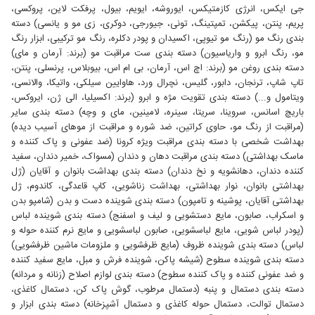
جی ایکس، انرژی کازمتیکس، ایوروشه، ایویم، بیول، پرفکت لاین، پروکسی،
پریم، پنتن، پیکشن، تمپتینگ، تونی، جیورجی، دوکری، زی مو و یانسی) دسته
بندی رنگ مو (رنگ مو تیوپی، اکسیدان و پودر دکلره، رنگ مو ترکیبی، ابزار رنگ
مو، رنگ ابرو و واریاسیون) دسته بندی ست مراقبت مو (برند: آرمان و مای)
دسته بندی روغن مو (برند: اچ اس، آرمان، بی ام اس، بیوبلاس، پرنسلی، پنتن،
تاپ شاپ، ترنجان، دابور، گلیس، نچرال ورد، هاوایین سیلکی، واتیکا، والانسی،
ویتامول و...) دسته بندی تقویت مژه و ابرو (برند: اکسیلیا، الی ژن، ایروکس،
باریچ اسانس، سروینا، سریتا، سینره، لامینین، مای و وچه) دسته بندی سایر
(مراقبت از رنگ مو، حاوی کراتین، ضد شوره و مراقبت از موهای آسیب دیده)
بهداشت شخصی با دسته بندی مراقبت ویژه کرونا (ضد عفونی و پاک کننده و
ماسک بهداشتی) دسته بندی مراقبت دهان و دندان (مسواک، خمیر دندان، سفید
کننده دندان، دهانشویه و نخ دندان) دسته بندی بهداشت بانوان و آقایان (ژل
بهداشتی بانوان، نوار بهداشتی، بهداشت زناشویی، کاپ قاعدگی، کاندوم، ژل
بهداشتی آقایان، پوشینه و تامپون) دسته بندی شوینده دست و بدن (شامپو بدن
و اسکراب، صابون، مایع دستشویی و لیف و اسفنج) دسته بندی شوینده لباس
(پودر لباس شویی، مایع لباسشویی، صابون لباسشویی و مایع نرم کننده حوله و
لباس) دسته بندی شوینده ظروف (مایع ظرفشویی و ملزومات ماشین ظرفشویی)
دسته بندی شوینده سطوح (شیشه پاکن، شوینده فرش و مبل، مایع سفید کننده
و ضد عفونی کننده و پاک کننده سطوح) دسته بندی لوازم اصلاح (زنانه و مردانه)
دسته بندی دستمال و پنبه (دستمال مرطوب، گوش پاک کن، دستمال کاغذی،
دستمال توالت، دستمال حوله کاغذی و دستمال آشپزخانه) دسته بندی ابزار و