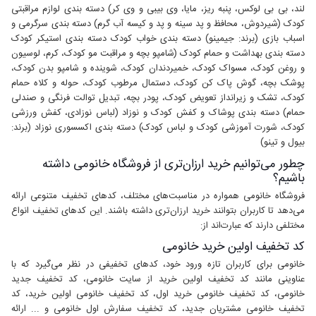
لند، بی بی لوکس، پنبه ریز، مایا، وی بیبی و وی کر) دسته بندی لوازم مراقبتی
کودک (شیردوش، محافظ و پد سینه و پد و کیسه آب گرم) دسته بندی سرگرمی و
اسباب بازی (برند: جیمینو) دسته بندی خواب کودک دسته بندی استیکر کودک
دسته بندی بهداشت و حمام کودک (شامپو بچه و مراقبت مو کودک، کرم، لوسیون
و روغن کودک، مسواک کودک، خمیردندان کودک، شوینده و شامپو بدن کودک،
پوشک بچه، گوش پاک کن کودک، دستمال مرطوب کودک، حوله و کلاه حمام
کودک، تشک و زیرانداز تعویض کودک، پودر بچه، تبدیل توالت فرنگی و صندلی
حمام) دسته بندی پوشاک و کفش کودک و نوزاد (لباس نوزادی، کفش ورزشی
کودک، شورت آموزشی کودک و لباس کودک) دسته بندی اکسسوری نوزاد (برند:
بیول و تینو)
چطور می‌توانیم خرید ارزان‌تری از فروشگاه خانومی داشته
باشیم؟
فروشگاه خانومی همواره در مناسبت‌های مختلف، کدهای تخفیف متنوعی ارائه
می‌دهد تا کاربران بتوانند خرید ارزان‌تری داشته باشند. این کدهای تخفیف انواع
مختلفی دارند که عبارت‌اند از:
کد تخفیف اولین خرید خانومی
خانومی برای کاربران تازه ورود خود، کدهای تخفیفی در نظر می‌گیرد که با
عناوینی مانند کد تخفیف اولین خرید از سایت خانومی، کد تخفیف جدید
خانومی، کد تخفیف خانومی خرید اول، کد تخفیف خانومی اولین خرید، کد
تخفیف خانومی مشتریان جدید، کد تخفیف سفارش اول خانومی و ... ارائه