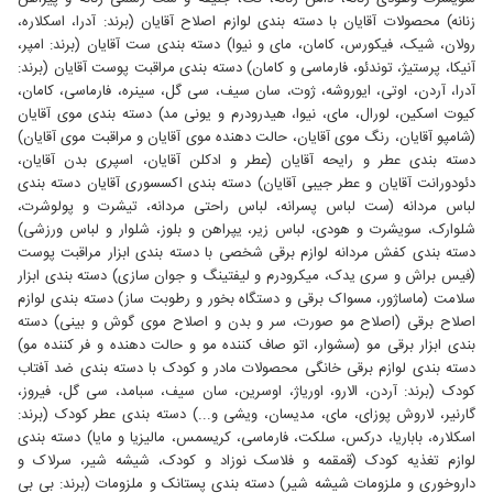
زنانه) محصولات آقایان با دسته بندی لوازم اصلاح آقایان (برند: آدرا، اسکلاره،
رولان، شیک، فیکورس، کامان، مای و نیوا) دسته بندی ست آقایان (برند: امپر،
آنیکا، پرستیژ، توندئو، فارماسی و کامان) دسته بندی مراقبت پوست آقایان (برند:
آدرا، آردن، اوتی، ایوروشه، ژوت، سان سیف، سی گل، سینره، فارماسی، کامان،
کیوت اسکین، لورال، مای، نیوا، هیدرودرم و یونی مد) دسته بندی موی آقایان
(شامپو آقایان، رنگ موی آقایان، حالت دهنده موی آقایان و مراقبت موی آقایان)
دسته بندی عطر و رایحه آقایان (عطر و ادکلن آقایان، اسپری بدن آقایان،
دئودورانت آقایان و عطر جیبی آقایان) دسته بندی اکسسوری آقایان دسته بندی
لباس مردانه (ست لباس پسرانه، لباس راحتی مردانه، تیشرت و پولوشرت،
شلوارک، سویشرت و هودی، لباس زیر، یپراهن و بلوز، شلوار و لباس ورزشی)
دسته بندی کفش مردانه لوازم برقی شخصی با دسته بندی ابزار مراقبت پوست
(فیس براش و سری یدک، میکرودرم و لیفتینگ و جوان سازی) دسته بندی ابزار
سلامت (ماساژور، مسواک برقی و دستگاه بخور و رطوبت ساز) دسته بندی لوازم
اصلاح برقی (اصلاح مو صورت، سر و بدن و اصلاح موی گوش و بینی) دسته
بندی ابزار برقی مو (سشوار، اتو صاف کننده مو و حالت دهنده و فر کننده مو)
دسته بندی لوازم برقی خانگی محصولات مادر و کودک با دسته بندی ضد آفتاب
کودک (برند: آردن، الارو، اوریاژ، اوسرین، سان سیف، سبامد، سی گل، فیروز،
گارنیر، لاروش پوزای، مای، مدیسان، ویشی و...) دسته بندی عطر کودک (برند:
اسکلاره، باباریا، درکس، سلکت، فارماسی، کریسمس، مالیزیا و مایا) دسته بندی
لوازم تغذیه کودک (قمقمه و فلاسک نوزاد و کودک، شیشه شیر، سرلاک و
داروخوری و ملزومات شیشه شیر) دسته بندی پستانک و ملزومات (برند: بی بی