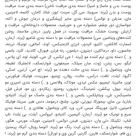
پوست بدن و ماساژ و اسپا) دسته بندی مراقبت ناخن) دسته بندی ست مراقبت
پوست و بدن (برند: سروینا، سی گل، سینت ایوز، شانا، کامان، کانسه، لامینین،
مای، مدیلن و نوکس) دسته بندی سایر (پیشگیری و درمان جوش و آکنه،
جوانسازی دور چشم، جشنواره من و خورشید، محصولات داروخانه‌ای، مراقبت و
آرایش پوست خشک، مراقبت پوست در فصل پاییز، درمان ملاسما، روشن
کننده‌های ویتامین سی) محصولات مراقبت مو با دسته بندی شامپو (برند: آرمان،
اسمارت کالکشن، اکتیو، الیدور، انرژی کازمتیکس، آوند، آمالفی، تونیکا، ترزمه،
جانسون، داو، درماکلین، دیترون، دیلمون، رنه فرترر، فیورال، کاندید، کلرد، یانسی
و...) دسته بندی نرم کننده مو (برند: ا جی ایکس، ال جی، الوینا، اوه، آی پلاس،
ایگو، بس، پنتن، ژوت، سان سیلک، سیمفونی، شوارتسکف، لانجلیکا، لطیفه،
مای، ویتامول و...) دسته بندی حالت دهنده مو (برند: اچ اس، آرتین، اسکی،
آگیوا، آیلت، تافت، درکس، حالت، رولان، ژومیو، سورینت، فولیکا، فیکورس،
لویز، مالیزیا، لیمپیو، مکس لیدی، موتاک، والانسی و...) دسته بندی اسپری مو
(برند: بیول، پیکشن، تمپتینگ، دیترون، رومنزو، ریکاردو، زی مو، فرش فیل،
ماسینکس، نلی، ویتاپلکس، یانسی و...) دسته بندی ماسک مو (برند: آلتیادو،
باباریا، بن سای، بیجورکا، بیورلی، تونی، چلنج، درمومد، دنس هیر، سریتا، فولیکا،
لامینین، لانیژ، مورینگا، میس ادن، ورد کالر، ویتامول، هانادی و...) دسته بندی
سرم و تونیک مو (برند: آرمان، آلپسین، آلتیادو، ایروکس، آیلت، بی یلندا، تاپ
شاپ، تکینکا، دنی وان، دیترون، فیس دوکس، لامینین، موپک، مورس، هگور،
وچه، ویتامول و...) دسته بندی کیت رنگ مو (برند: آتوسا رویال، آنیکا، پرستیژ،
زی فام، شوارتسکف، فاربن، گارنیر، گرین وی و لورال) دسته بندی کرم مو (برند: ا