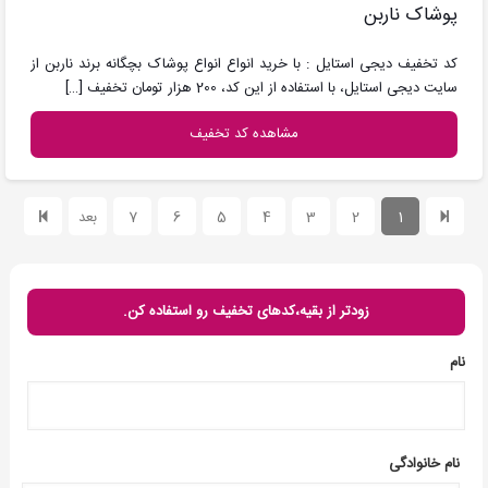
پوشاک ناربن
کد تخفیف دیجی استایل : با خرید انواع انواع پوشاک بچگانه برند ناربن از
سایت دیجی استایل، با استفاده از این کد، 200 هزار تومان تخفیف
[…]
مشاهده کد تخفیف
1
2
3
4
5
6
7
بعد
زودتر از بقیه،کدهای تخفیف رو استفاده کن.
نام
نام خانوادگی