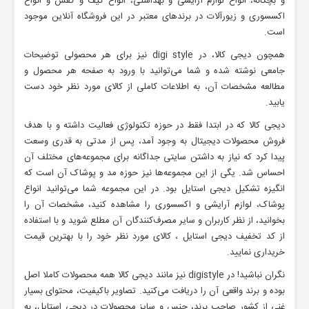
و بچگانه، انواع لوازم آرایشی و بهداشتی، انواع کیف و کفش و انواع
اکسسوری و زیورآلات در برندهای معتبر در این فروشگاه آنلاین موجود
است.
همچون دیجی کالا، در digi style نیز برای هر محصولی توضیحات
جامعی نوشته شده و شما می‌توانید با ورود به صفحه هر محصول و
مطالعه مشخصات آن، به اطلاعات کاملی از کالای مورد نظر خود دست
یابید.
دیجی کالا که در ابتدا فقط در حوزه تکنولوژی فعالیت داشته و با هدف
فروش محصولات دیجیتال به وجود آمد، پس از مدتی به قدری وسعت
پیدا کرد که نیاز به داشتن سایتی جداگانه برای مجموعه‌های مختلف آن
احساس شد. یگی از این مجموعه‌ها نیز حوزه مد و پوشاک آن است که
انگیزه تشکیل دیجی استایل بود. در این مجموعه شما می‌توانید انواع
پوشاک، لوازم آرایشی و اکسسوری را مشاهده کنید، مشخصات آن را
بخوانید، از نظر کاربران و سایر مصرف‌کنندگان آن مطلع شوید و با استفاده
از کد تخفیف دیجی استایل ، کالای مورد نظر خود را با بهترین قیمت
خریداری نمایید.
نگران نباشید! در digistyle نیز مانند دیجی کالا همه محصولات کاملا اصل
بوده و برند واقعی آن را دریافت می‌کنید. تصاویر باکیفیت، محتوای بسیار
غنی از کشور صاحب برند، جنس و سایز محصولات در دیجی استایل، به