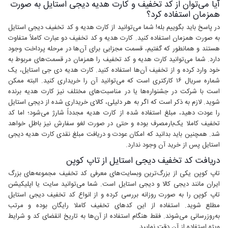
آیا می‌توان از کد تخفیف و کارت هدیه دیجی استایل به صورت
همزمان استفاده کرد؟
در پاسخ باید بگوییم بله! شما می‌توانید از کارت هدیه و کد تخفیف دیجی استایل
به صورت همزمان استفاده کنید. کارت هدیه و کد تخفیف دو عبارت کاملاً متفاوت
هستند و همانطور که گفتیم، قسمت مجزایی برای آن‌ها در مرحله پرداخت وجود
دارد. شما می‌توانید کارت هدیه و کد تخفیف را همزمان در قسمت‌های مربوط به
خود وارد کرده و از تخفیف آن‌ها استفاده کنید. کارت هدیه دی جی استایل، یک
شماره سریال ۱۶ کارکتری است که می‌توانید آن را خریداری کنید. البته ممکن
است با شرکت در جشنواره‌ها یا در مناسبت‌های مختلف نیز کارت هدیه برنده
شوید. لازم به ذکر است که اگر به هر دلیلی، کالای خریداری شده از دیجی استایل
را عودت دهید، مبلغ استفاده شده از کارت هدیه مجدداً شارژ می‌شود؛ اما کد
تخفیف کاملا یک‌بارمصرف بوده و حتی در صورت لغو سفارش نیز باطل خواهد
شد. همچنین باید بدانید که امکان عودت و دریافت مبلغ نقدی کارت هدیه دیجی
استایل پس از خرید آن وجود ندارد.
دریافت کد تخفیف دیجی استایل از تاپ کوپن
تاپ کوپن یکی از بزرگ‌ترین وبسایت‌های معرفی کد تخفیف مجموعه‌های بزرگ
ایران مانند دیجی کالا و دیجی استایل است. شما می‌توانید سایت یا اپلیکیشن
تاپ کوپن را به صورت روزانه بررسی کرده و از انواع کد تخفیف دیجی استایل
مطلع شوید. استفاده از این کدهای تخفیف کاملا رایگان بوده و مرتب
به‌روزرسانی می‌شوند. فقط هنگام استفاده از آن‌ها به تاریخ انقضای کد و شرایط
ویژه استفاده از آن دقت نمایید.