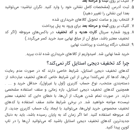
کلیک بر روی
ثبت و مرحله بعد
ثبت آدرس (مشخصات کامل نشانی خود را وارد کنید. نگران نباشید؛ می‌توانید
بعدا این نشانی را تغییر دهید)
انتخاب روز و ساعت تحویل کالاهای خریداری شده
کلیک بر روی
ثبت و مرحله بعد
برای ورود به پنل پرداخت
ورود شماره سریال
کارت هدیه
و
کد تخفیف
در باکس‌های مربوطه (اگر کد
تخفیف معتبر باشد، مبلغ آن از مبلغ نهایی سبد خرید کسر می‌گردد.)
انتخاب درگاه پرداخت و پرداخت نهایی
خرید شما نهایی شد. امیدواریم از کالاهای خریداری شده لذت ببرید.
چرا کد تخفیف دیجی استایل کار نمی‌کند؟
کدهای تخفیف دیجی استایل، شرایط خاصی دارند که در صورت عدم رعایت
آن‌ها، کدها کار نمی‌کنند! برخی از این شرایط خاص کدهای تخفیف عبارت‌اند از:
دسته‌بندی منتخب، نوع حساب کاربری (اول یا غیراول)، حداقل خرید و ... .
همچنین کدهای تخفیف دیجی استایل، بازه زمانی و سقف استفاده مشخصی
دارند. در صورت تمام شدن هریک از آن‌ها، با خطای «این کد تخفیف معتبر
نیست» مواجه خواهید شد. در برخی شرایط مانند سقف استفاده یا کدهای
تخفیف مخصوص خرید اولی‌ها، می‌توانید با ایجاد یک حساب کاربری جدید، از
کد مربوطه استفاده کنید. اما اگر زمان کد به پایان رسیده باشد، باید به دنبال
جدیدترین کدهای تخفیف دیجی استایل باشید که می‌توانید آن‌ها را در تاپ
کوپن پیدا کنید.