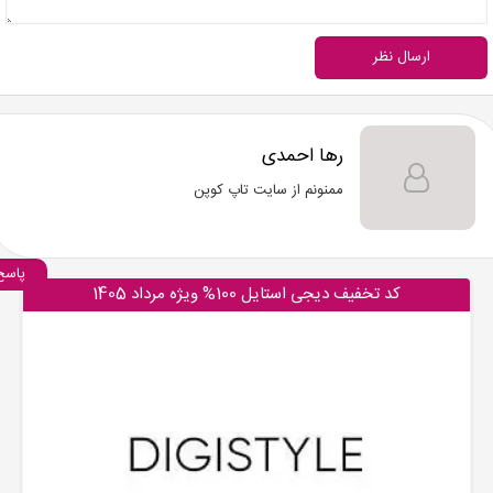
ارسال نظر
رها احمدی
ممنونم از سایت تاپ کوپن
پاسخ
کد تخفیف دیجی استایل 100% ویژه مرداد 1405