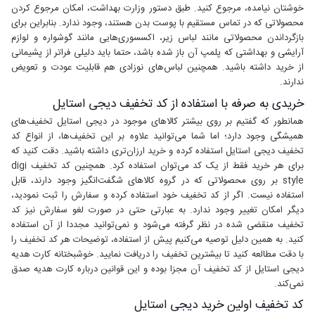
خوشتان نیامده، مرجوع کنید. طبق دستور وزارت بهداشت، امکان مرجوع کردن
محصولاتی که در تماس مستقیم با پوست بدن هستند، وجود ندارد. بنابراین برای
بازگرداندن محصولاتی مانند لباس زیر، اکسسوری‌هایی مانند گوشواره و لوازم
آرایشی و بهداشتی که پلمپ آن باز شده باشد، حتما باید دلیلی فراتر از پشیمانی
از خرید داشته باشید. همچنین لباس‌های نوزادی هم قابلیت عودت و تعویض
ندارند.
خریدی به صرفه با استفاده از کد تخفیف دیجی استایل
همانطور که گفتیم بر روی بیشتر کالاهای موجود در دیجی استایل تخفیف‌های
همیشگی وجود دارد؛ اما شما می‌توانید علاوه بر این تخفیف‌ها، از انواع کد
تخفیف دیجی استایل استفاده کرده و خرید ارزان‌تری داشته باشید. دقت کنید که
برای هر خرید فقط از یک کد می‌توان استفاده کرد. همچنین کد تخفیف digi
style بر روی محصولاتی که در گروه کالاهای شگفت‌انگیز وجود دارند، قابل
استفاده نیست. اگر از کد تخفیف خود استفاده کرده و سفارش را ثبت نمودید،
دیگر امکان تغییر وجود ندارد. به عبارتی حتی در صورت لغو سفارش نیز کد
تخفیف منقضی شده در نظر گرفته می‌شود و نمی‌توانید مجددا از آن استفاده
کنید. به همین دلیل توصیه می‌کنیم پیش از استفاده، توضیحات هر کد تخفیف را
با دقت مطالعه کنید تا بیشترین تخفیف را دریافت نمایید. خوشبختانه کارت هدیه
دیجی استایل از کد تخفیف آن مجزا بوده و این قوانین درباره کارت هدیه صدق
نمی‌کند.
کد تخفیف اولین خرید دیجی استایل