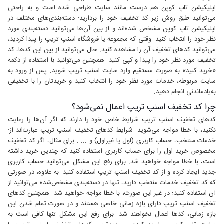
اپلیکیشن تاپ کوپن هم درست مانند سایت طراحی شده است و به راحتی
می‌توانید طبق روش زیر کد تخفیف خود را بردارید: دسته‌بندی‌های مختلف در
اپلیکیشن تاپ کوپن مشخص شده‌اند و از بین آن‌ها می‌توانید دسته‌بندی مورد
نظر خود را انتخاب کنید. وقتی که مجموعه یا فروشگاه اسنپ تریپ را پیدا کردید،
می‌توانید کدهای تخفیف آن را مشاهده کنید. حال می‌توانید از بین این کدها، کد
تخفیف مورد نظر خود را پیدا و کپی کنید. همچنین می‌توانید با استفاده از دکمه
«خرید کنید» به صورت مستقیم وارد سایت اسنپ تریپ شوید. پس از ورود به
سایت مربوطه، خدمات مورد نظر خود را انتخاب کنید و خریدتان را با تخفیفی
به‌یادماندنی انجام دهید.
چرا کد تخفیف اسنپ تریپ اعمال نمی‌شود؟
کدهای تخفیف اسنپ تریپ شرایط خاص خود را دارند که اگر آن‌ها را رعایت
نکنید، با خطا مواجه می‌شوید. شرایط کدهای تخفیف اسنپ تریپ عبارت‌اند از:
خدمات منتخب، حساب کاربری (اول یا غیراول) و ... . برای مثال، اگر کد تخفیف
مخصوص خرید اول را برای حساب کاربری استفاده کنید که چندین خرید داشته
است، با خطا مواجه خواهید شد. برای رفع این مشکل می‌توانید حساب کاربری
جدید ایجاد کرده و از کد تخفیف اسنپ تریپ استفاده کنید. به علاوه، در صورتی
که کد تخفیف خدمات منتخب دارید، تنها در دسته‌بندی مشخص‌شده می‌توانید از
آن استفاده کنید؛ در غیر این صورت، با خطا مواجه خواهید شد. همچنین کدهای
تخفیف اسنپ تریپ دارای بازه زمانی خاصی هستند و در صورت تمام شدن این
بازه زمانی، کدها اعمال نخواهند شد. برای رفع این مشکل تنها کافی است به