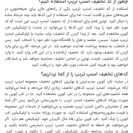
چطور از کد تخفیف اسنپ تریپ استفاده کنیم؟
استفاده از کد تخفیف اسنپ تریپ یکی از راه‌های عالی برای صرفه‌جویی در
هزینه‌های سفر و اقامت است؛ اما برای استفاده از این کدها باید چند مرحله ساده
را دنبال کنید. اولین قدم برای استفاده از کد تخفیف اسنپ تریپ این است که کد
مورد نظر خود را پیدا کنید. این کدها را می‌توانید در سایت‌ یا اپلیکیشن‌ تاپ
کوپن مشاهده کنید. بعد از پیدا کردن کد تخفیف، وارد سایت یا اپلیکیشن اسنپ
تریپ شوید. سپس، مقصد و هتل یا اقامتگاه مورد نظر خود را انتخاب کنید. پس
از انتخاب، به صفحه پرداخت هدایت خواهید شد. در این مرحله، کادری برای وارد
کردن کد تخفیف وجود دارد. کد تخفیف ارائه‌شده را در این کادر وارد کنید. با وارد
کردن کد تخفیف، قیمت نهایی بر اساس تخفیف محاسبه خواهد شد و شما قادر
خواهید بود با هزینه کمتر خدمات مورد نظر خود را دریافت کنید.
کدهای تخفیف اسنپ تریپ را از کجا برداریم؟
در سایت تاپ کوپن جدیدترین و بهترین کدهای تخفیف مجموعه اسنپ تریپ
ارائه می‌شوند. اسنپ تریپ کدهای تخفیف زیادی ارائه می‌دهد و شما می‌توانید
همه تخفیف‌های این مجموعه را در تاپ کوپن مشاهده کنید. ما در تاپ کوپن به
صورت روزانه کدهای تخفیف اسنپ تریپ را به‌روزرسانی می‌کنیم. پس اگر شما
هم از مشتریان دائمی اسنپ تریپ هستید و می‌خواهید از خدمات این مجموعه
با قیمت مقرون‌به‌صرفه‌ای استفاده کنید، به صورت روزانه سایت یا اپلیکیشن تاپ
کوپن را چک کنید. تاپ کوپن برای رفاه حال کاربران خود، اپلیکیشن هم دارد. اگر
می‌خواهید هر لحظه به کدهای تخفیف اسنپ تریپ دسترسی داشته باشید و
هربار به سایت مراجعه نکنید، اپلیکیشن تاپ کوپن را دانلود و نصب کنید.