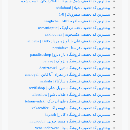
یک شیم تا 100% رایگان | تست شده
ف شیلا | shilafood
خفیف صفرویک | 0-1
طاقچه 1405 | taaghche
ف عثمانی اپتیک | osmanioptic
یف عکسخونه | axkhooneh
ف علی بابا ویژه مرداد 1405 | alibaba
ف فرستا | persiafava
ف فروشگاه پارادیزو | paradisoshop
فیف فروشگاه پژواک | pejvaq
یف فروشگاه دنیز | deniztowel
فیف فروشگاه زعفران آنا قاین | anaroyal
فیف فروشگاه سازکالا | sazkala
فیف فروشگاه سویل شاپ | seviilshop
فیف فروشگاه طلایی شو | talaeshow
فیف فروشگاه طهران یدک | tehrunyadak
یف فروشگاه قهوه واکا | vakacoffee
فیف فروشگاه کایاژ | kayazh
فیف فروشگاه مستر چوبی | mrchoobi
 فروشگاه ونا | venaunderwear