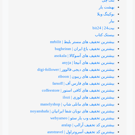
 های مستر بلیط | mrbilit
اغ ایران | bagheiran
های آسوکالا | asokala
های آنیجا | anyja
ای دیجی فالوور | digi-follower
 های ریبون | riboon
 های فارس آف | farsoff
ای کافی استور | coffeestore
 های لوزی | ilozi
های مانلی شاپ | manelyshop
های نویان شفا ایرانیان | noyanshafa
ب یار سئو | webyarseo
یف آرالپ | aralap
یف آسروتراول | asrotravel