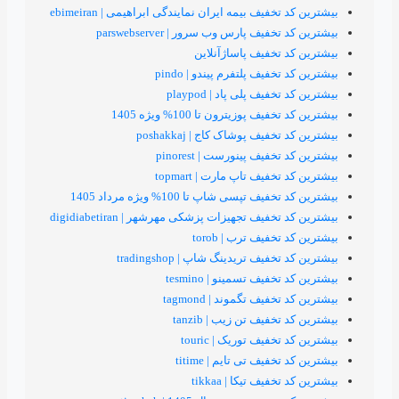
فیف بیمه ایران نمایندگی ابراهیمی | ebimeiran
ف پارس وب سرور | parswebserver
تخفیف پاساژآنلاین
فیف پلتفرم پیندو | pindo
ف پلی پاد | playpod
 پوزیترون تا 100% ویژه 1405
یف پوشاک کاج | poshakkaj
یف پینورست | pinorest
یف تاپ مارت | topmart
تپسی شاپ تا 100% ویژه مرداد 1405
یف تجهیزات پزشکی مهرشهر | digidiabetiran
فیف ترب | torob
یف تریدینگ شاپ | tradingshop
یف تسمینو | tesmino
یف تگموند | tagmond
فیف تن زیب | tanzib
یف توریک | touric
یف تی تایم | titime
یف تیکا | tikkaa