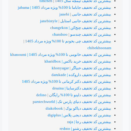
 تیمچه سال 1405 | timcheh
تا 100% ویژه مرداد 1405 | jabama
یف جانبی | janebi
ف جانبی استایل | janebistyle
ف چنج‌کن | changekon
یف چندسو | chandsoo
بیشترین کد تخفیف چی بخونم تا 100% ویژه مرداد 1405 |
ch
 تا 100% ویژه مرداد 1405 | khanoumi
یف خرید باکس | kharidbox
ف خنیاگر | khonyagar
یف داروکده | darukade
کتر کرمانی تا 100% ویژه مرداد 1405
یف دکترساینا | drsaina
نو تا 100% رایگان | delino
ف دنیای پارس تک | parstechworld
ف دیاکو بوک | diakobook
یف دیجی پلاس | digiplus
فیف رجا | raja
یف رشنو | reshno