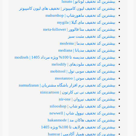
یف لوناتو | lunato
تخفیف لیون کامپیوتر | تخفیف های لیون کامپیوتر
یف ماهورشاپ | mahurshop
یف مای گیلا | mygila
متا فالوور | meta-follower
 تخفیف مثبت سبز
یف مدما | modema
ف مدیانا | mediana
تا 100% ویژه مرداد 1405 | modiseh
یف ملودیفای | melodify
یف موبی تول | mobitool
ف موتن | mootanroo
یف نرم افزار باشگاه مشتریان | narmafzaran
ف نی نی کارتون | ninicartoon
یف نیروان | nir-one
ف نیلو شاپ | nilooshop
فیف نیوول شاپ | newwell
ف هاکان مد | hakanmode
هرلایف تا 100% ویژه 1405
فیف همیار آکادمی | hamyar