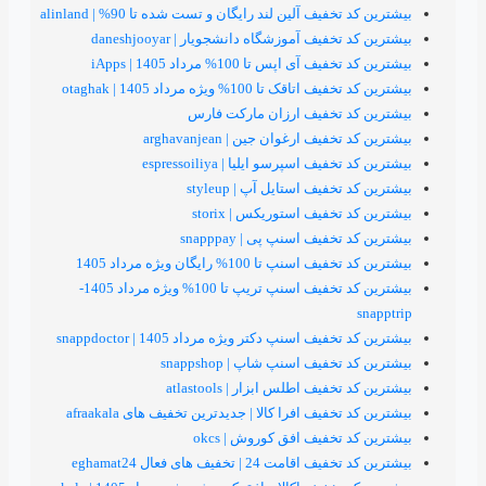
یف آلین لند رایگان و تست شده تا 90% | alinland
یف آموزشگاه دانشجویار | daneshjooyar
اپس تا 100% مرداد 1405 | iApps
ا 100% ویژه مرداد 1405 | otaghak
 تخفیف ارزان مارکت فارس
ف ارغوان جین | arghavanjean
 اسپرسو ایلیا | espressoiliya
یف استایل آپ | styleup
فیف استوریکس | storix
یف اسنپ پی | snapppay
تا 100% رایگان ویژه مرداد 1405
بیشترین کد تخفیف اسنپ تریپ تا 100% ویژه مرداد 1405-
 اسنپ دکتر ویژه مرداد 1405 | snappdoctor
فیف اسنپ شاپ | snappshop
یف اطلس ابزار | atlastools
فیف افرا کالا | جدیدترین تخفیف های afraakala
خفیف افق کوروش | okcs
24 | تخفیف های فعال eghamat24