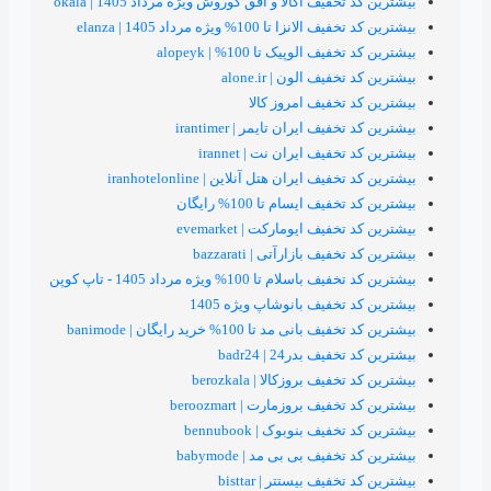
یف اکالا و افق کوروش ویژه مرداد 1405 | okala
تا 100% ویژه مرداد 1405 | elanza
الوپیک تا 100% | alopeyk
ف الون | alone.ir
تخفیف امروز کالا
ف ایران تایمر | irantimer
یف ایران نت | irannet
 ایران هتل آنلاین | iranhotelonline
 ایسام تا 100% رایگان
یف ایومارکت | evemarket
ف بازارآتی | bazzarati
تا 100% ویژه مرداد 1405 - تاپ کوپن
خفیف بانوشاپ ویژه 1405
مد تا 100% خرید رایگان | banimode
 بدر24 | badr24
ف بروزکالا | berozkala
ف بروزمارت | beroozmart
ف بنوبوک | bennubook
یف بی بی مد | babymode
یف بیستتر | bisttar