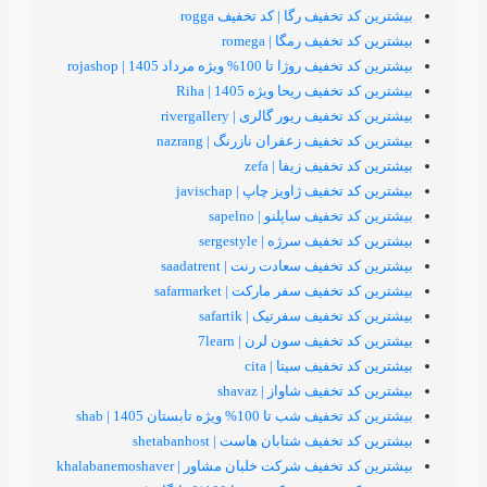
فیف رگا | کد تخفیف rogga
یف رمگا | romega
100% ویژه مرداد 1405 | rojashop
ف ریحا ویژه 1405 | Riha
 ریور گالری | rivergallery
فیف زعفران نازرنگ | nazrang
فیف زیفا | zefa
یف ژاویز چاپ | javischap
یف ساپلنو | sapelno
ف سرژه | sergestyle
یف سعادت رنت | saadatrent
یف سفر مارکت | safarmarket
یف سفرتیک | safartik
فیف سون لرن | 7learn
فیف سیتا | cita
یف شاواز | shavaz
100% ویژه تابستان 1405 | shab
ف شتابان هاست | shetabanhost
ف شرکت خلبان مشاور | khalabanemoshaver