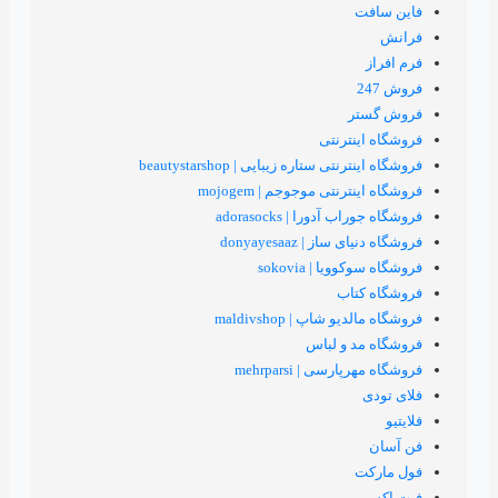
ترنتی
ستاره زیبایی | beautystarshop
تی موجوجم | mojogem
ورا | adorasocks
 | donyayesaaz
 | sokovia
اب
اپ | maldivshop
 و لباس
ی | mehrparsi