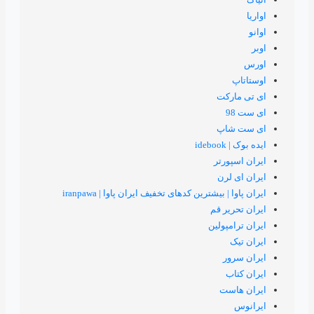
ت
پ
تر
ن
یشترین کدهای تخفیف ایران پاوا | iranpawa
 قم
لین