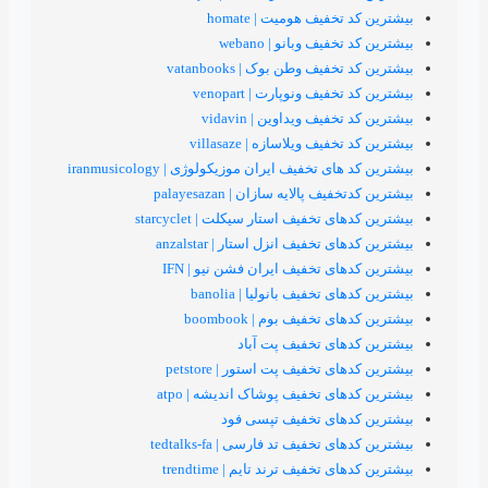
فیف هومیت | homate
یف وبانو | webano
یف وطن بوک | vatanbooks
یف ونوپارت | venopart
یف ویداوین | vidavin
ف ویلاسازه | villasaze
تخفیف ایران‌ موزیکولوژی | iranmusicology
 پالایه سازان | palayesazan
تخفیف استار سیکلت | starcyclet
تخفیف انزل استار | anzalstar
ی تخفیف ایران فشن نیو | IFN
تخفیف بانولیا | banolia
تخفیف بوم | boombook
ای تخفیف پت آباد
 تخفیف پت استور | petstore
ی تخفیف پوشاک اندیشه | atpo
های تخفیف تپسی فود
تخفیف تد فارسی | tedtalks-fa
تخفیف ترند تایم | trendtime