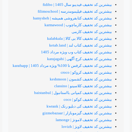
 فیدیبو سال 1405 | fidibo
ف فیلیمومدرسه | filimoschool
فیف كتابفروشی هميشه | hamysheh
یف کارماچوب | karmawood
 تخفیف کارمی
ف کالا بی کالا | kalabkala
ف کتاب لند | ketab.land
خفیف کتاب وب ویژه مرداد 1405
ف کرج آگهی | karajagahi
ا 100% ویژه مرداد 1405 | karafsapp
فیف کروکو | croco
فیف کشمون | keshmoon
ف کلاسینو | classino
یف کمپانی بااستانبول | baistanbul
فیف کوکو | coco
فیف کی دبلیو رنک | kwrank
ف گیزموبازار | gizmobazaar
یف لامونژ | lamonge
یف لاویژ | lovizh