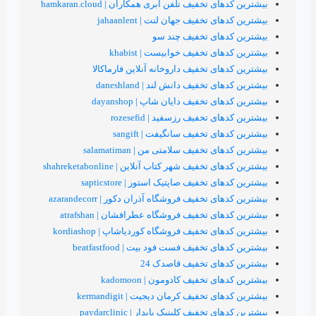
خفیف تلفن ابری همکاران | hamkaran.cloud
تخفیف جهان لنت | jahaanlent
های تخفیف چند سو
 تخفیف خوابیست | khabist
ی تخفیف داروخانه آنلاین فارماکالا
تخفیف دانش لند | daneshland
تخفیف دایان شاپ | dayanshop
تخفیف رزسفید | rozesefid
 تخفیف سانگیفت | sangift
تخفیف سلامتی من | salamatiman
فیف شهر کتاب آنلاین | shahreketabonline
تخفیف صاپتیک استور | sapticstore
تخفیف فروشگاه آذران دکور | azarandecorr
ی تخفیف فروشگاه عطرافشان | atrafshan
 تخفیف فروشگاه کوردیاشاپ | kordiashop
تخفیف فست فود بیت | beatfastfood
ای تخفیف قاصدک 24
 تخفیف کادومون | kadomoon
تخفیف کرمان دیجیت | kermandigit
خفیف کلینیک پایدار | paydarclinic