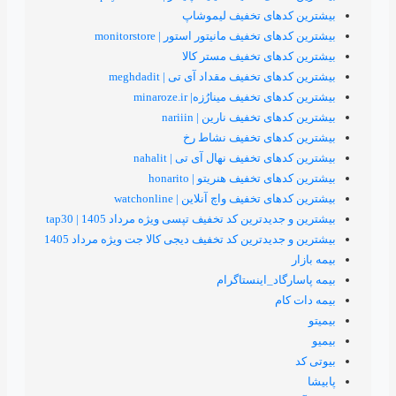
های تخفیف لیموشاپ
خفیف مانیتور استور | monitorstore
ای تخفیف مستر کالا
تخفیف مقداد آی تی | meghdadit
خفیف مینارُزه| minaroze.ir
تخفیف نارین | nariiin
های تخفیف نشاط رخ
 تخفیف نهال آی تی | nahalit
تخفیف هنریتو | honarito
خفیف واچ آنلاین | watchonline
ترین کد تخفیف تپسی ویژه مرداد 1405 | tap30
یدترین کد تخفیف دیجی کالا جت ویژه مرداد 1405
اد_اینستاگرام
م