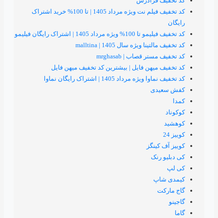
رادرس
کد تخفیف فیلم نت ویژه مرداد 1405 | تا 100% خرید اشتراک
1 | اشتراک رایگان فیلیمو
یژه سال 1405 | malltina
قصاب | mrghasab
هن فایل | بیشترین کد تخفیف میهن فایل
اد 1405 | اشتراک رایگان نماوا
ی
نگز
ک