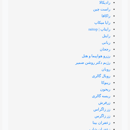
 و هتل
روشن ضمیر
پ