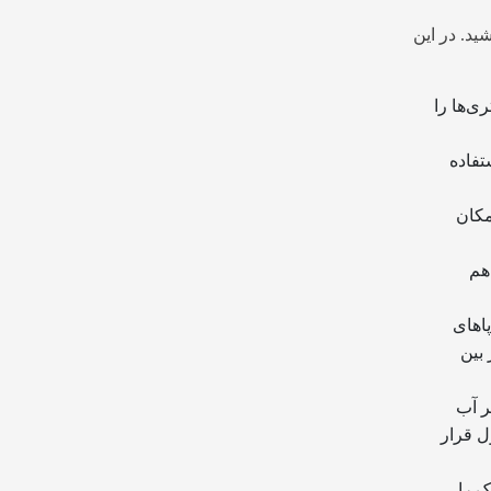
ید. در این
ی‌ها را
تفاده
مکان
هم
اهای
بین
خل یک لیتر آب
ه داخل این محلول قرار
ک را