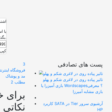
اشتر
با ا
بگذارید.
کپی 
پست های تصادفی
3
فروشگاه اینترنت
مد و پوشاک
تاثیر پیاده روی در لاغری شکم و پهلو
مطلب 2
بازی آمیزرا یا Wordscapes؟ معرفی
برای خ
بازی مشابه آمیرزا
نکاتی ب
کاربرد SATA در Tier آرشیوی سرور
HP