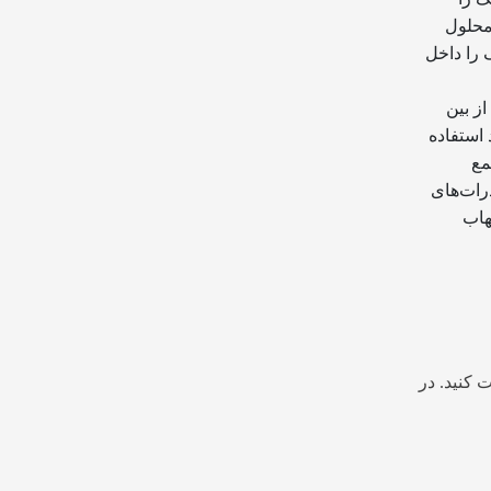
مچنین محلول
 را داخل
از بین
 استفاده
مع
درات‌های
هاب
 کنید. در