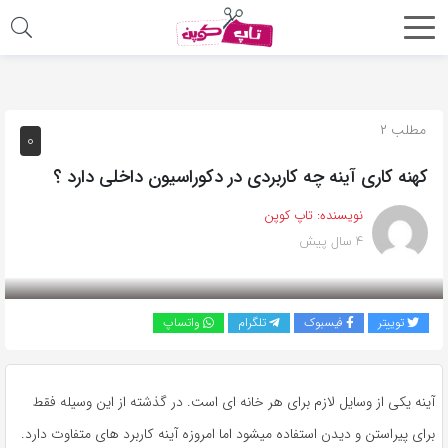
اشتراک
گذاری
با
مطلب ۲
۰
استفاده
کهنه کاری آینه چه کاربردی در دکوراسیون داخلی دارد ؟
از
روش‌های
نویسنده:
تاپ کوپن
زیر
۴ سال پیش
می‌توانید
این
صفحه
توییتر
فیسبوک
تلگرام
واتساپ
را
با
دوستان
آینه یکی از وسایل لازم برای هر خانه ای است. در گذشته از این وسیله فقط
خود
برای پیراستن و دیدن استفاده میشود اما امروزه آینه کاربرد های متفاوت دارد.