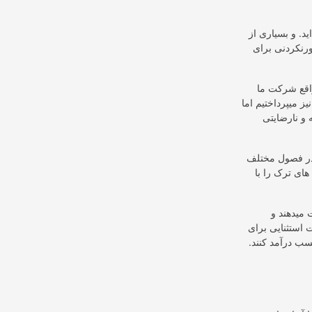
د. و بسیاری از
اورنکردنی برای
یکی از بزرگترین
ز میپرداختیم اما
 و نارضایتی
در فصول مختلف
های ترک را با
 میدهند و
استثنایی برای
سب درآمد کنند.