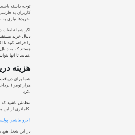
توجه داشته باشید
کاربران به فارسی 
خریدها نیازی به حساب بین المللی و … ندارند و به راحتی می توانند از کارت بانکی خود خرید را انجام دهند).
اگر شما تبلیغات د
دنبال خرید مستقی
را فراهم کنید تا ا
هستند که به دنبال
نمایید تا آنها بتوانند خرید مقرون به صرفه ای را تجربه کنید.
هزینه در
هزار تومن) پرداخت
کرد.
مطمئن باشید که ا
کاملتری از این ماشین پولسازی مشاهده کنید حتما سری به لینک زیر بزنید.
برو ماشین پولسازی رو ببین وقتشه مالک دیجی کالا بشی !
در این شغل هیچ ر