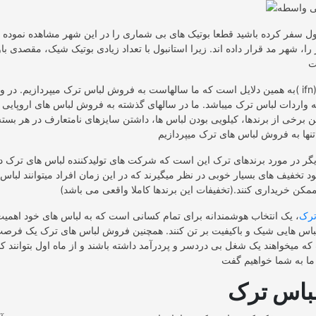
ول سفر کرده باشید قطعا بوتیک های بی شماری را در این شهر مشاهده نموده ای
 را، شهر مد قرار داده اند. زیرا استانبول با تعداد زیادی بوتیک شیک، مقصدی ب
به همین دلایل است که ما سالهاست به فروش لباس ترک میپردازیم. در واقع شرکت ما( ifn) 
واردات لباس ترک میباشد. ما در سالهای گذشته به فروش لباس های اروپایی نی
ین برخی از برندها، کیلویی بودن لباس ها، داشتن سایزهای نامتعارف در هر بسته
گر در مورد برندهای ترک این است که شرکت های تولیدکننده لباس های ترک 
تخفیف های بسیار خوبی در نظر میگیرند که در این زمان افراد میتوانند لباس 
مکن خریداری کنند.(تخفیفات این برندها کاملا واقعی می باشد)
ترک
، یک انتخاب هوشمندانه برای تمام کسانی است که به لباس های خود اهمیت
باس هایی شیک و باکیفیت بر تن کنند. همچنین فروش لباس های ترک یک فرصت 
ه میخواهند یک شغل بی دردسر و پردرآمد داشته باشند و از ماه اول بتوانند ک
باس ترک