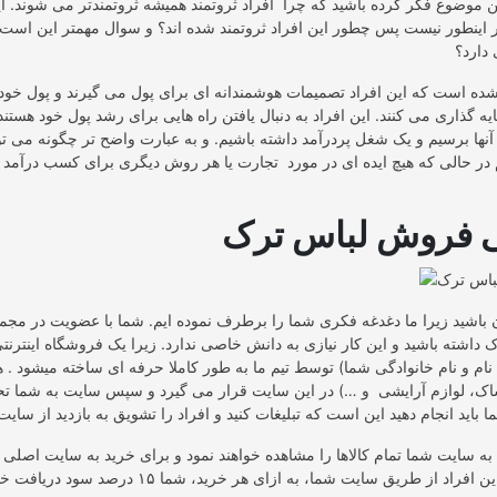
ین موضوع فکر کرده باشید که چرا افراد ثروتمند همیشه ثروتمندتر می شوند. آیا
اینطور نیست پس چطور این افراد ثروتمند شده اند؟ و سوال مهمتر این است 
 دارد؟
ده است که این افراد تصمیمات هوشمندانه ای برای پول می گیرند و پول خود 
یه گذاری می کنند. این افراد به دنبال یافتن راه هایی برای رشد پول خود هستند
ه آنها برسیم و یک شغل پردرآمد داشته باشیم. و به عبارت واضح تر چگونه می ت
در حالی که هیچ ایده ای در مورد تجارت یا هر روش دیگری برای کسب درآمد اف
ی فروش لباس ترک
 باشید زیرا ما دغدغه فکری شما را برطرف نموده ایم. شما با عضویت در مجموع
 داشته باشید و این کار نیازی به دانش خاصی ندارد. زیرا یک فروشگاه اینترنتی
 نام و نام خانوادگی شما) توسط تیم ما به طور کاملا حرفه ای ساخته میشود .
اک، لوازم آرایشی و …) در این سایت قرار می گیرد و سپس سایت به شما تح
به سایت شما تمام کالاها را مشاهده خواهند نمود و برای خرید به سایت اصلی 
اد از طریق سایت شما، به ازای هر خرید، شما ۱۵ درصد سود دریافت خواهید نمود)