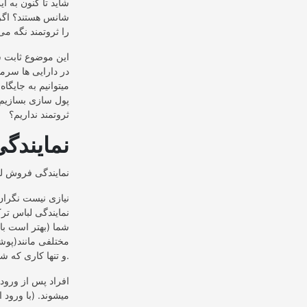
شاید تا کنون به ا
شانس هستند؟ اگر 
را ثروتمند نگه می
این موضوع ثابت ش
در دارایی ها سرما
میتوانیم به جایگا
پول سازی بسازیم 
ثروتمند نداریم؟
نمایندگ
نیازی نیست نگران
نمایندگی لباس ترک
شما (بهتر است با
مختلفی مانند(پوش
و تنها کاری که شما باید انجام دهید این است که تبلیغات کنید و افراد را تشویق به بازدید از سایت خود نمایید.
افراد پس از ورود 
میشوند. (با ورود این افر