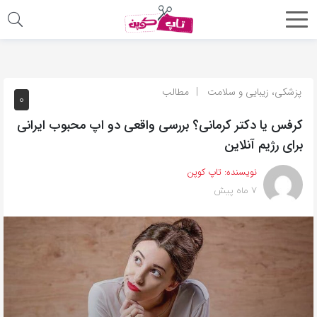
اشتراک
گذاری
با
پزشکی، زیبایی و سلامت
مطالب
0
استفاده
کرفس یا دکتر کرمانی؟ بررسی واقعی دو اپ محبوب ایرانی
از
برای رژیم آنلاین
روش‌های
زیر
نویسنده:
تاپ کوپن
می‌توانید
7 ماه پیش
این
صفحه
را
با
دوستان
خود