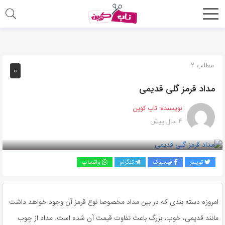
اشتراک
گذاری
با
مطلب ۲
۰
استفاده
مداد قرمز گلی قدیمی
از
روش‌های
نویسنده:
تاپ کوپن
زیر
۴ سال پیش
می‌توانید
این
صفحه
توییتر
فیسبوک
تلگرام
واتساپ
را
با
دوستان
امروزه دسته بندی که در بین مداد مخصوصا نوع قرمز آن وجود خواهد داشت
خود
مانند قدیمی، خوب، بزرگ باعث تفاوت قیمت آن شده است. مداد از چوب