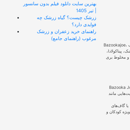
بهترین سایت دانلود فیلم بدون سانسور
| تیر 1405
زرشک چیست؟ گیاه زرشک چه
فوایدی دارد؟
راهنمای خرید زعفران و زرشک
مرغوب (راهنمای جامع)
Bazookajoe، یک برند آدامس با طعم هندوانه و توت، در سال 1997 معرفی شد و به‌سرعت تبدیل به یک انتخاب
، پیناکولادا،
 و مخلوط بری
ت پسری جوان با یک‌چشم بند، یک ژاکت یقه‌اسکی و کلاه بیسبال به تصویر کشیده شده
 Pesty، Mort،
یا گاف‌های
ویژه کودکان و