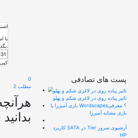
اشتر
با ا
بگذارید.
کپی 
پست های تصادفی
0
مطلب 2
هرآنچه 
تاثیر پیاده روی در لاغری شکم و پهلو
بازی آمیزرا یا Wordscapes؟ معرفی
Bazookajoe.Com Enter Code بدانید
بازی مشابه آمیرزا
کاربرد SATA در Tier آرشیوی سرور
HP