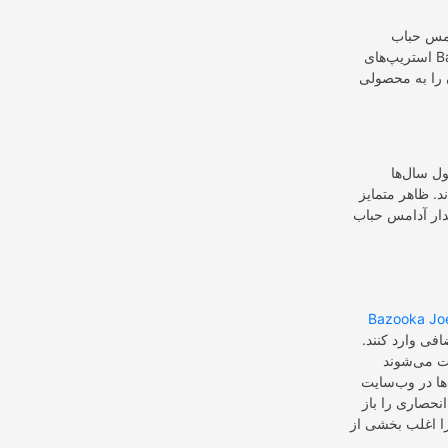
 که در ابتدا در اواخر دهه 1940 در ایالات متحده معرفی شد، با گنجاندن کمیک
استریپ‌های Bazooka Joe محبوبیت قابل‌توجهی به دست آورد. طراحی ان به این صورت بود که خود آدامس با
را به محصولی
ک شخصیت نمادین مرتبط با نام تجاری آدامس حباب تبدیل شده است.
د. ظاهر متمایز
امس حباب Bazooka
Bazooka Jo
فی وارد کنند.
ک پلتفرم مشخص، کاربران می‌توانند
نحصاری را باز
را اغلب بخشی از