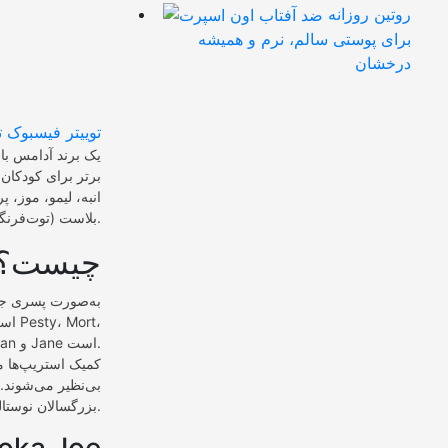
روتین روزانه
برای پوستی سالم، نرم و همیشه
درخشان
توییتر
فیسبوک
ت
برتر برای کودکان 
انبه، لیمو، موز،
بلاست (توت‌فرنگی، موز و گیلاس) را ارائه می‌دهد.
مشخصات برند Bazookajoe چیست
است
Hungry Herman و Jane است.
کمیک استریپ‌ها مع
بی‌نظیر می‌شوند. 
بزرگسالان نوستالژیک جذاب هستند.