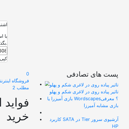
اشتر
با ا
بگذارید.
کپی 
پست های تصادفی
0
فروشگاه اینترنت
مطلب 2
تاثیر پیاده روی در لاغری شکم و پهلو
فواید 
بازی آمیزرا یا Wordscapes؟ معرفی
بازی مشابه آمیرزا
خرید
کاربرد SATA در Tier آرشیوی سرور
HP