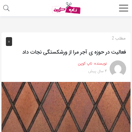
اشتراک
گذاری
با
مطلب 2
0
استفاده
فعالیت در حوزه ی آجر مرا از ورشکستگی نجات داد
از
روش‌های
نویسنده:
تاپ کوپن
زیر
4 سال پیش
می‌توانید
این
صفحه
را
با
دوستان
خود