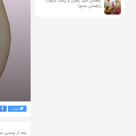
راهنمای خرید زعفران و زرشک مرغوب
(راهنمای جامع)
توییتر
ف
بعد از چندین س