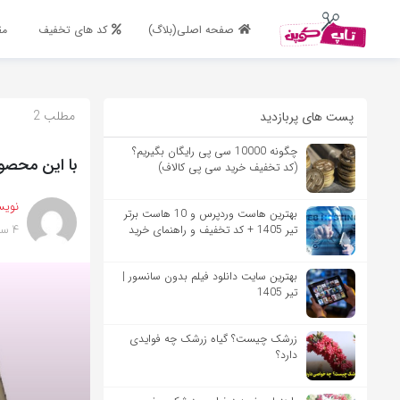
اشتراک گذاری
صفحه اصلی(بلاگ)
کد های تخفیف
مق
با استفاده از روش‌های زیر می‌توانید این صفحه را با دوستان خود به
اشتراک بگذارید.
مطلب 2
پست های پربازدید
کپی لینک
چگونه 10000 سی پی رایگان بگیریم؟
با این محصول
(کد تخفیف خرید سی پی کالاف)
نویس
بهترین هاست وردپرس و 10 هاست برتر
4 سال پیش
تیر 1405 + کد تخفیف و راهنمای خرید
بهترین سایت دانلود فیلم بدون سانسور |
تیر 1405
زرشک چیست؟ گیاه زرشک چه فوایدی
دارد؟