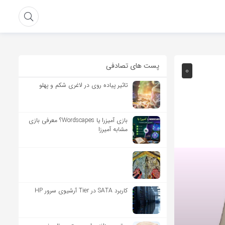
پست های تصادفی
0
تاثیر پیاده روی در لاغری شکم و پهلو
بازی آمیزرا یا Wordscapes؟ معرفی بازی
مشابه آمیرزا
کاربرد SATA در Tier آرشیوی سرور HP