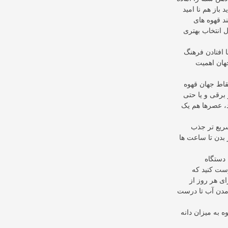
باز هم نا امید
د قهوه های
ل انتخاب بهتری
ا افتادن فرهنگ
جهان اهمیت
قاط جهان قهوه
 برقی و یا حتی
د، عصرها هم یک
سریع تر جذب
ز بدن تا ساعت ها
 دستگاه
رست کنید که
ی هر روز از
مدن آب تا درست
ه به میزان دانه