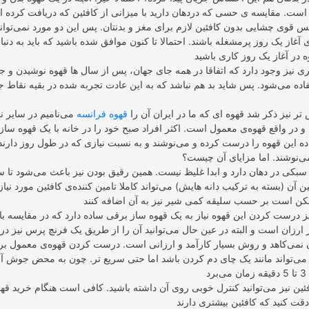
 است. مقایسه ی حسی که دردهان دارید با میزانی از کافئین که دریافت کرده اید 
 قوی چشایی بدون کافئین لازم برای مغز و بدنتان. پس این دو مورد نمی‌توانن
آغاز یک روز پرمشغله باشند. احتمالا تا کنون موافق شده باشید که باید به دنبا
ری نیز وجود دارد که اتفاقا در همه جای جهان، پس از سال ها قهوه نوشیدن و ج
فاده می‌شود. پس شاید بد هم نباشد که به این عادت تجربه شده در بقیه نقاط 
ر نیز ذکر شد قهوه ای که ما در ایران آن را
قهوه فرانسه
می‌نامیم در سایر ن
 در واقع قهوه‌ی معمول است. اکثر افراد صبح خود را در خانه با یک قهوه ساز
 این قهوه را درست کرده و می‌نوشند و به نسبت نیازی که در طول روز دارن
می‌نوشند. اما مزایای آن چیست؟
بکی در دهان دارد و ابدا غلیظ نیست. همین رقیق بودن نیز باعث می‌شود تا 
ن آن (بسته به ترکیب دانه هایش) می‌تواند کاملا تامین کننده‌ی کافئین مورد نیا
ز درست کردن این قهوه نیاز به یک قهوه ساز برقی ساده دارد که در مقایسه با
ارزان است و البته در عین حال می‌توانید آن را از طریق یک فرنچ پرس نیز د
 نمی‌کاهد و روش بسیار کارآمد و ارزانی است. درست کردن قهوه‌ی معمول برا
ی‌تواند مانند یک چای دم کردن باشد اما حتی سریع تر. چون به محض جوش آ
ئین نیز می‌توانید کنترل خوبی روی آن داشته باشید. کافی است هنگام خرید قهو