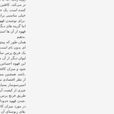
تر می‌کند، کافئین
کننده است. یک حس
خیلی مناسبی برای 
برای نوشیدن قهوه در آغاز یک روز کاری باشید.
اما گزینه های دیگ
قهوه از آن ها است
بدهیم.
همان طور که پیش ت
ای بدون نام است و
یک فرنچ پرس ساده
لیوان دیگر از آن 
این قهوه احساس س
شود و میزان کافئی
باشد. همچنین ممکن است بر حسب سلیقه کمی شیر نیز به آن اضافه کنند.
از نظر اقتصادی نی
اسپرسوساز بسیار 
چیزی از کیفیت آن
طریق فرنچ پرس م
شدن قهوه حدودا 3 تا 5 دقیقه زمان می‌برد.
در مورد میزان کاف
های ربوستای آن دقت کنید که کافئین بیشتری دارند.