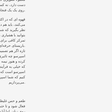
دست دارد، نه کسی
روی یک یک فنجان قهوه است. این موضوع ابدا اتفاقی نیست و کاملا دارای دلیل است.
قهوه ای که در اکث
می‌کنند، باید هم 
نظر بگیرید که شما 
بتوانید با هشیار
تمرکز کافی برای د
باریستای حرفه‌ای عملیات پر دقت تهیه‌ی یک فنجان اسپرسو را پشت سر بگذارید.
تازه اگر هم تصمیم
اسپرسو چه تاثیری 
کرده و هنوز نیمه
که خیلی به فرآیند
اسپرسو است که در
کنیم که شما اسپرس
می‌پردازیم.
طعم و حس غلیظ ن
فعال شود و تا حت
روی زبان. اما آیا