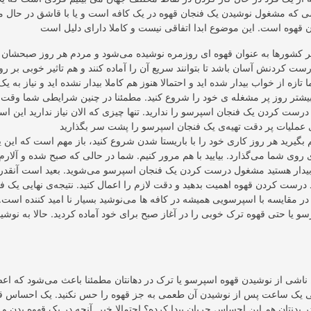
 که مشغول نوشیدن یک فنجان قهوه در یک کافه است و یا با قاشق در حال م
ر کشورها به عنوان قهوه ای روزمره نوشیده می‌شود و مردم هر روز صبحشان را 
درست کردنش آسان باشد تا بتوانند سریع آن را آماده کنند و هم تاثیر خوبی بر رو
تازه از خواب بیدار شده اید و احتمالا هنوز هم کاملا بیدار نشده اید و نیاز به یک
ی بیشتر روز پر مشغله ی خود را شروع کنید. مطمئنا در چنین شرایطی شما وقت
رست کردن یک فنجان اسپرسو را ندارید. تنها چیزی که الان نیاز ندارید این اس
 بگیرید هر روز کاری خود را با باریستا شدن شروع کنید، باز مهم است که این 
روی شما می‌گذارد. بیایید با هم مرور کنیم. شما در حالی که صبح شده و آلارم
 بیدار هستید مشغول درست کردن یک فنجان اسپرسو می‌شوید. بعید است آنقدر
 درست کردن قهوه اهمیت بدهید و دقت لازم را اعمال کنید. نتیجه‌ی نهایی یک ف
 مقایسه با اسپرسویی همیشه در کافه ها می‌نوشید بسیار نا امید کننده است
و یا حتی قهوه ترک خوبی را در آغاز صبح برای خود آماده کردید. حالا به نوشی
اشی از نوشیدن قهوه اسپرسو یا ترک در دهانتان مطمئنا باعث می‌شود که ا
ی یک ساعت پس از نوشیدن آن طعمی به جز قهوه را حس نکنید. یک احساس قو
 در بدنتان هم این احساس جریان پیدا کرده؟ احتمالا خیر. آنچه در یک قهوه بدن و 