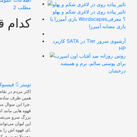
اطلاعات عموم
مطلب 2
تاثیر پیاده روی در لاغری شکم و پهلو
کدام ق
بازی آمیزرا یا Wordscapes؟ معرفی
بازی مشابه آمیرزا
کاربرد SATA در Tier آرشیوی سرور
HP
روتین روزانه
برای پوستی سالم، نرم و همیشه
درخشان
توییتر
فیسبوک
اکثر مردم در نقاط
همین ظرف ساده شر
چرا این سوال می‌تواند مهم باشد و چه ارتباطی با کار کردن دارد.
قهوه هایی مانند ا
بزرگ سرو می‌شوند.
این لیوان می‌توان
ای قهوه اش را بصورت “بگیر و ببر” در آن می‌فروشد.
معمولا تصویری که