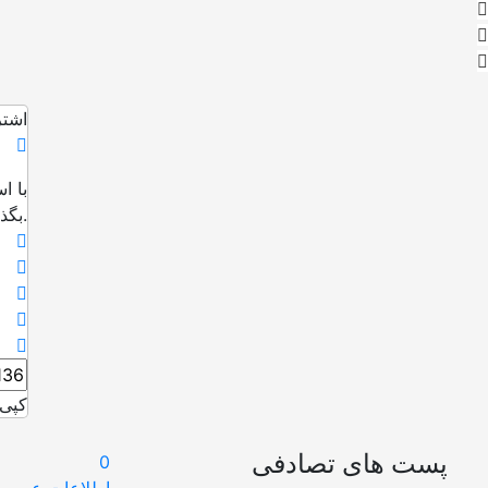
اشتر
با ا
بگذارید.
کپی 
پست های تصادفی
0