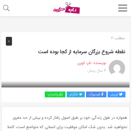
اشتراک
گذاری
با
مطلب ۲
۰
استفاده
نقطه شروع بزرگان سرمایه از کجا بوده است
از
روش‌های
نویسنده:
تاپ کوپن
زیر
۴ سال پیش
می‌توانید
این
صفحه
توییتر
فیسبوک
تلگرام
واتساپ
را
با
دوستان
همواره در طول زندگی خود بر طبق اصول رفتار کرده و بیش از حد مغرور
خود
نخواهید شد. بدون شک امکان موفقیت برای انسانی که متواضع است، کاملا