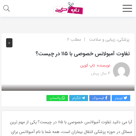
اشتراک
گذاری
با
پزشکی، زیبایی و سلامت
مطلب ۲
۰
استفاده
تفاوت آمبولانس خصوصی با ۱۱۵ در چیست؟
از
روش‌های
نویسنده:
تاپ کوپن
زیر
۴ سال پیش
می‌توانید
این
صفحه
توییتر
فیسبوک
تلگرام
واتساپ
را
با
دوستان
آیا می دانید تفاوت آمبولانس خصوصی با ۱۱۵ در چیست؟ یکی از مهم ترین
خود
مسائل در حوزه پزشکی انتقال بیماران است، همه شما با نام آمبولانس برای