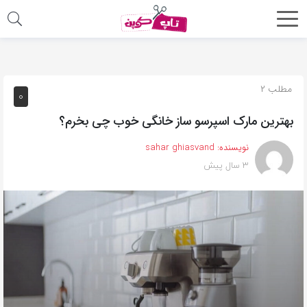
اشتراک
گذاری
با
مطلب ۲
۰
استفاده
بهترین مارک اسپرسو ساز خانگی خوب چی بخرم؟
از
روش‌های
نویسنده:
sahar ghiasvand
زیر
۳ سال پیش
می‌توانید
این
صفحه
را
با
دوستان
خود