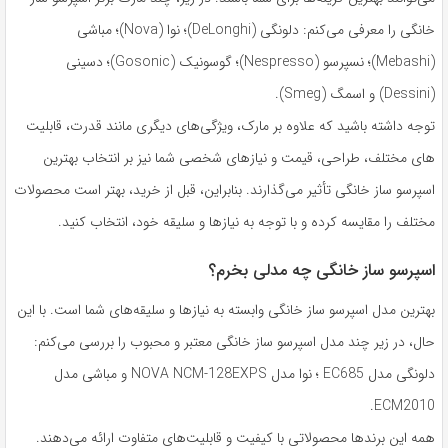
خانگی را معرفی می‌کنم: دلونگی (DeLonghi)؛ نوا (Nova)؛ مباشی
(Mebashi)؛ نسپرسو (Nespresso)؛ گوسونیک (Gosonic)؛ دسینی
(Dessini) و اسمگ (Smeg).
توجه داشته باشید که علاوه بر مارک، ویژگی‌های دیگری مانند قدرت، قابلیت
های مختلف، طراحی، قیمت و نیازهای شخصی شما نیز بر انتخاب بهترین
اسپرسو ساز خانگی تأثیر می‌گذارند. بنابراین، قبل از خرید، بهتر است محصولات
مختلف را مقایسه کرده و با توجه به نیازها و سلیقه خود، انتخاب کنید.
اسپرسو ساز خانگی چه مدلی بخرم؟
بهترین مدل اسپرسو ساز خانگی وابسته به نیازها و سلیقه‌های شما است. با این
حال، در زیر چند مدل اسپرسو ساز خانگی معتبر و محبوب را بررسی می‌کنم:
دلونگی مدل EC685 ؛ نوا مدل NOVA NCM-128EXPS و مباشی مدل
ECM2010.
همه این برندها محصولاتی با کیفیت و قابلیت‌های متفاوت ارائه می‌دهند.