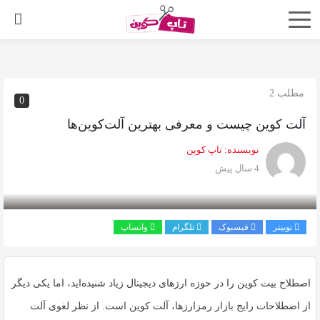
اشتراک
گذاری
با
مطلب 2
0
استفاده
آلت کوین چیست و معرفی بهترین آلت‌کوین‌ها
از
روش‌های
نویسنده:
تاپ کوپن
زیر
4 سال پیش
می‌توانید
این
صفحه
توییتر
فیسبوک
تلگرام
واتساپ
را
با
اصطلاح بیت کوین را در حوزه ارزهای دیجیتال زیاد شنیده‌اید، اما یکی دیگر
دوستان
خود
از اصطلاحات رایج بازار رمزارزها، آلت کوین است. از نظر لغوی آلت