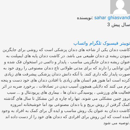
sahar ghiasvand
نویسنده:
3 سال پیش
توییتر
فیسبوک
تلگرام
واتساپ
کاشت دندان یکی از شاخه های دندان پزشکی است که روشی برای جایگزین
نمودن ریشه ی دندان طبیعی می باشد. در کاشت دندان پایه های ایمپلنت به
عنوان ریشه دندان جایگزینی مناسب ، پایدار و دائمی در استخوان فک شده و
این توانایی را دارند که برای مدتی طولانی تاج دندان مصنوعی را روی خود به
صورت پایدار نگه داری کنند. با آنکه دانش دندان پزشکی پیشرفت های زیادی
کرده است اما هنوز هم انسان های زیادی با افتادن دندان های خود دست و پنجه
نرم می کنند که دلایلی همچون آسیب دیدن در تصادفات ، برخورد ضربه در اثر
فعالیت های ورزشی ، پوسیدگی دندان ها ، بیماری های پریودنتال و … سبب
بروز چنین مشکلی می شوند. تنها راه چاره ی این مشکل تا سال های گذشته
کمک گرفتن از روش بریج و یا دندان مصنوعی بود اما خوشبختانه امروزه
کاشت دندان به عنوان یک روش مناسب و ایده آل برای کمک به افراد به وجود
آمده است که این روش برای افرادی که دندان های خود را از دست داده اند
توصیه می شود.