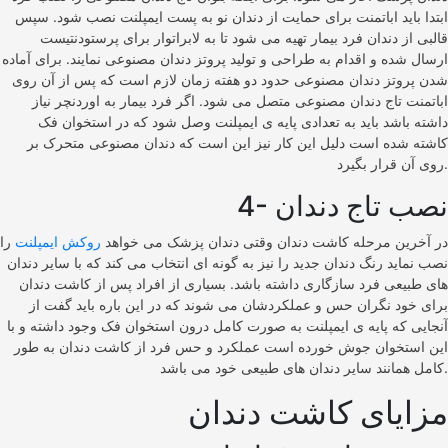
ابتدا باید اباتمنت برای حمایت از دندان نو به پست ایمپلنت نصب شود. سپس
قالبی از دندان فرد بیمار تهیه می شود تا به لابراتوار برای پرستودنتیست
ارسال شده و اقدام به طراحی و تولید پروتز دندان مصنوعی نمایند. برای آماده
شدن پروتز دندان مصنوعی حدود دو هفته زمان لازم است که پس از آن روی
اباتمنت تاج دندان مصنوعی متصل می شود. اگر فرد بیمار به اوردنچر نیاز
داشته باشد باید به تعدادی پایه ی ایمپلنت وصل شود که در استخوان فک
کاشته شده است دلیل این کار نیز این است که دندان مصنوعی متحرک بر
روی آن قرار بگیرد.
4- نصب تاج دندان
در آخرین مرحله کاشت دندان وقتی دندان پزشک می خواهد
روکش ایمپلنت
را
نصب نماید رنگ دندان جدید را نیز به گونه ای انتخاب می کند که با سایر دندان
های طبیعی فرد سازگاری داشته باشد. بسیاری از افراد پس از کاشت دندان
برای خود نگران حس و عملکردشان می شوند که در این باره باید گفت از
آنجایی که پایه ی ایمپلنت به صورت کامل درون استخوان فک وجود داشته و با
این استخوان جوش خورده است عملکرد و حس فرد از کاشت دندان به طور
کامل همانند سایر دندان های طبیعی خود می باشد.
مزایای کاشت دندان