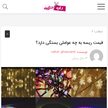
اشتراک
گذاری
با
مطلب ۲
۰
استفاده
قیمت ریسه به چه عواملی بستگی دارد؟
از
روش‌های
نویسنده:
sahar ghiasvand
زیر
۳ سال پیش
می‌توانید
این
صفحه
را
با
دوستان
خود