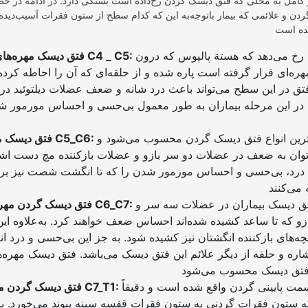
 کامل به محلی که فتق دیسک گردن رخ‌داده است بستگی دارد. در ادامه در خ
ردن و علائمی که بیمار باتوجه‌به این که کدام سطح از ستون فقرات آسیب‌دید
ی رخ می‌دهد که هستة پالپوس که درون
:
C5
_
C4
فتق دیسک مهره‌های
هره‌ای قرار گرفته است پاره شده و از حلقه‌ای که آن را احاطه کرد
تق در این سطح می‌تواند باعث درد شانه و ضعف عضلات دیلتوئید د
د. در این مرحله بیماران به طور معمول بی‌حسی و احساس مورمور ش
ج‌ترین انواع فتق دیسک گردن محسوب می‌شود و
:
C5_C6
فتق دیسک مهره‌های
‌توان به ضعف در عضلات دو سر بازو و عضلات بازکننده مچ دست اشا
ان درد، بی‌حسی و احساس مورمور شدن را که تا انگشت شصت نیز بروز
فتق دیسک بیماران در عضلات سه سر و
:
C6_C7
فتق دیسک گردن مهره‌های
 که تا ساعد کشیده شده‌اند احساس ضعف خواهند کرد. به‌علاوه ا
یچه‌های بازکننده انگشتان نیز کشیده شود. به جز این بی‌حسی و درد 
اره و حلقه از دیگر علائم این فتق دیسک می‌باشد. فتق دیسک مهره‌های C6_C7 نیز
ت پایینی گردن واقع شده است و دقیقاً
:
C7_T1
فتق دیسک گردن مهره‌های
 ستون فقرات گردنی به ستون فقرات قفسه سینه پیوند می‌خورد. با