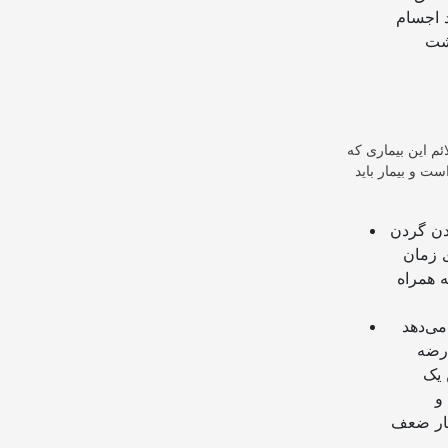
 اجسام
گشت
م این بیماری که
ست و بیمار باید
دن گردن
ی زمان
ه همراه
می‌دهد
رضه
 یک
و
چار ضعف