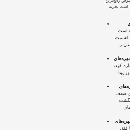
صوص رایج‌ترین
ه است تجربه
ه است
ر قسمت
دن را
ره کرد.
 پیدا
ین ضعف
انگشت
 از
 فتق