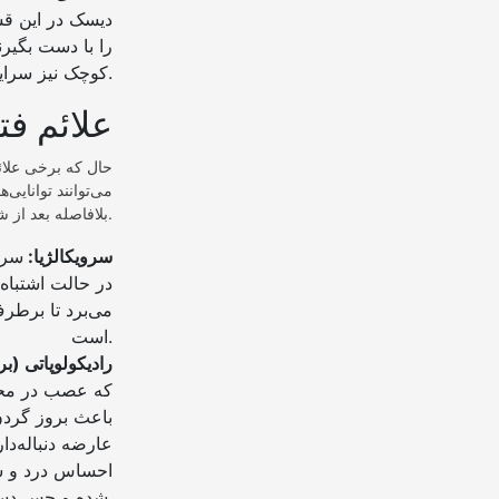
دیسک در این قس
را با دست بگیر
کوچک نیز سرایت می‌کند از دیگر علائم این نوع فتق دیسک می‌باشد.
علائم ف
حال که برخی علائ
می‌توانند توانایی
بلافاصله بعد از شناخت آن‌ها برای درمان به پزشک متخصص مراجعه نماید.
سرویکالژیا:
سرو
در حالت اشتباه 
می‌برد تا برطرف
است.
رادیکولوپاتی (ب
که عصب در محل
باعث بروز گردن 
عارضه دنباله‌دا
احساس درد و س
شده و حس دست خود را از دست می‌دهد.