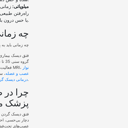
میلوپاتی:
زمانی 
راه‌رفتن طبیعی 
یا حس درون بازوها و پای خود را از دست دهد. این علائم بیشتر در افراد مسن دیده می‌شود.
چه زمانی
فتق دیسک بیماری 
نوار
فعالیت‌های روزانه شما را مختل می‌کرد، فورا به پزشک مراجعه نمایید. پزشکان ابتدا آزمایش‌هایی مانند MRI،
عصب و عضله
، سی
متناسب با وضعیت‌تان را برای شما درنظر بگیرند.
درمانی دیسک گر
چرا در 
پزشک مر
فتق دیسک گردن می‌
دچار بی‌حسی، احس
عصب‌های تحت‌فشار