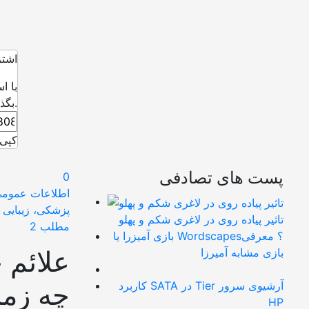
اشتر
با ا
بگذارید.
کپی 
پست های تصادفی
0
اطلاعات عموم
پزشکی، زیبایی 
تاثیر پیاده روی در لاغری شکم و پهلو
مطلب 2
بازی آمیزرا یا Wordscapes؟ معرفی
علائم
بازی مشابه آمیرزا
چه زما
کاربرد SATA در Tier آرشیوی سرور
HP