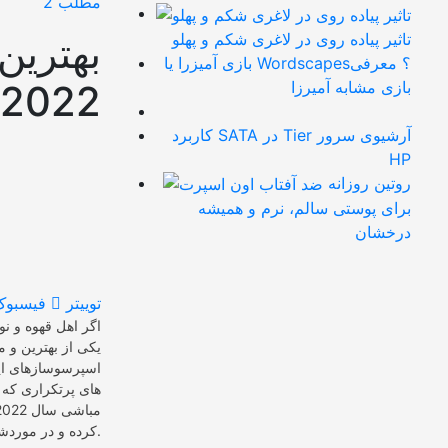
مطلب 2
تاثیر پیاده روی در لاغری شکم و پهلو
بهتری
بازی آمیزرا یا Wordscapes؟ معرفی
بازی مشابه آمیرزا
2022 کدامند؟
کاربرد SATA در Tier آرشیوی سرور
HP
روتین روزانه
برای پوستی سالم، نرم و همیشه
درخشان
توییتر
فیسبوک
اگر اهل قهوه و ن
یکی از بهترین و م
اسپرسوسازهای این
های پرتکراری که 
کرده و در موردشان اطلاعاتی بدست آوریم. با ما همراه باشید.