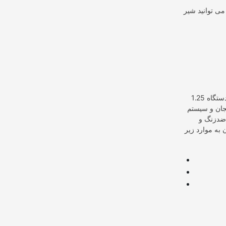
می توانید شیر
این دستگاه با قابلیت درست کردن کاپوچینو و همینطور فوم شیر عرضه میشود. حجم مخزن این دستگاه 1.25
جان و سیستم
 هستند. جنس بدنه مباشی 2029 از استیل ضدزنگ و
به موارد زیر