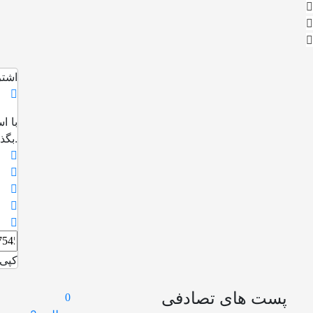
اشتر
با ا
بگذارید.
کپی 
پست های تصادفی
0