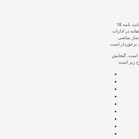
دومین اسپرسو ماشین مباشی که به معرفی آن می پردازیم مدل 2027 است. این دستگاه با ضمانت نامه 18
اده در ادارات
ساز مباشی
13 وات و فشار بخار آن با بکارگیری پمپ قدرتمند ایتالیایی اش معادل 20 بار است. گنجایش