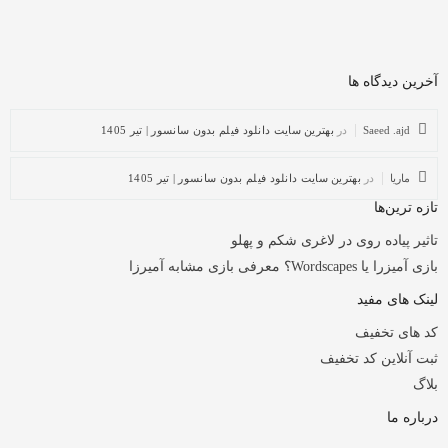
آخرین دیدگاه ها
Saeed .ajd
در
بهترین سایت دانلود فیلم بدون سانسور | تیر 1405
ماریا
در
بهترین سایت دانلود فیلم بدون سانسور | تیر 1405
تازه ترین‌ها
تاثیر پیاده روی در لاغری شکم و پهلو
بازی آمیزرا یا Wordscapes؟ معرفی بازی مشابه آمیرزا
لینک های مفید
کد های تخفیف
ثبت آنلاین کد تخفیف
بلاگ
درباره ما