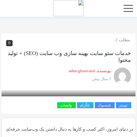
اشتراک
گذاری
با
استفاده
مطلب 2
0
از
روش‌های
خدمات سئو سایت بهینه سازی وب سایت (SEO) + تولید
محتوا
زیر
می‌توانید
نویسنده:
sahar ghiasvand
این
3 سال پیش
صفحه
را
با
توییتر
فیسبوک
تلگرام
واتساپ
دوستان
خود
به
در دنیای امروز، اکثر کسب و کارها به دنبال داشتن یک وب‌سایت حرفه‌ای