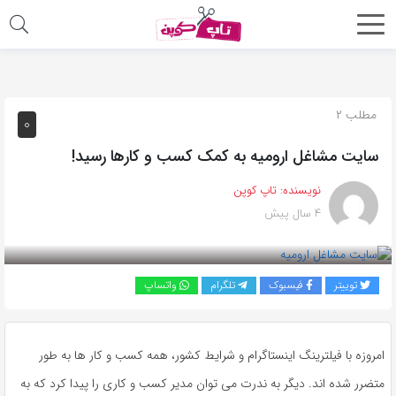
اشتراک
گذاری
با
مطلب ۲
۰
استفاده
سایت مشاغل ارومیه به کمک کسب و کارها رسید!
از
روش‌های
نویسنده:
تاپ کوپن
زیر
۴ سال پیش
می‌توانید
این
صفحه
توییتر
فیسبوک
تلگرام
واتساپ
را
با
دوستان
امروزه با فیلترینگ اینستاگرام و شرایط کشور، همه کسب و کار ها به طور
خود
متضرر شده اند. دیگر به ندرت می توان مدیر کسب و کاری را پیدا کرد که به