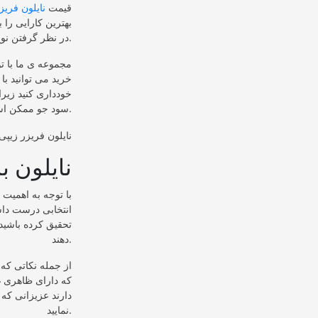
قیمت
نایلون فریز
بهترین کارایی را
در نظر گرفتن نوع بسته بندی و تعداد آن از 20 هزار تومان الی 100 هزار تومان موجود می باشند.
مجموعه ی ما با ت
خرید می توانید ب
خودداری کنید زیرا
سود جو ممکن است آن ها را با پلاستیک درجه دو یا سه و حتی مواد ضایعاتی بسازند.
نایلون ب
با توجه به اهمیت
انتخابی درست داش
تحقیق کرده باشید 
دهند.
از جمله نکاتی ک
که دارای ظاهری غی
دارند عزیزانی که
نمایید.