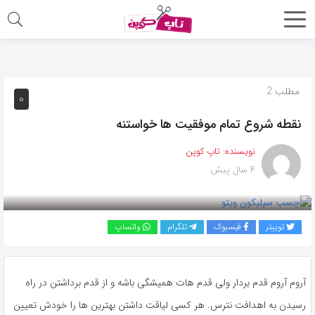
اشتراک
گذاری
با
مطلب 2
0
استفاده
نقطه شروع تمام موفقیت ها خواستنه
از
روش‌های
نویسنده:
تاپ کوپن
زیر
4 سال پیش
می‌توانید
این
صفحه
توییتر
فیسبوک
تلگرام
واتساپ
را
با
دوستان
آروم آروم قدم بردار ولی قدم هات همیشگی باشه و از قدم برداشتن در راه
خود
رسیدن به اهدافت نترس. هر کسی لیاقت داشتن بهترین ها را خودش تعیین