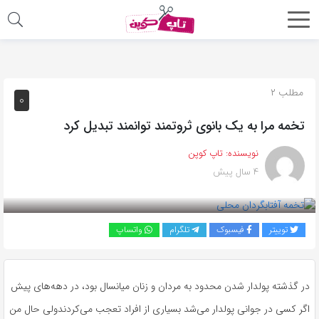
اشتراک
گذاری
با
مطلب ۲
۰
استفاده
تخمه مرا به یک بانوی ثروتمند توانمند تبدیل کرد
از
روش‌های
نویسنده:
تاپ کوپن
زیر
۴ سال پیش
می‌توانید
این
صفحه
توییتر
فیسبوک
تلگرام
واتساپ
را
با
دوستان
در گذشته پولدار شدن محدود به مردان و زنان میانسال بود، در دهه‌های پیش
خود
اگر کسی در جوانی پولدار می‌شد بسیاری از افراد تعجب می‌کردندولی حال من