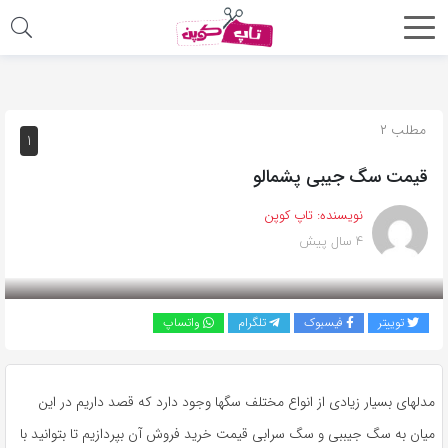
اشتراک
گذاری
با
مطلب ۲
۱
استفاده
قیمت سگ جیبی پشمالو
از
روش‌های
نویسنده:
تاپ کوپن
زیر
۴ سال پیش
می‌توانید
این
صفحه
توییتر
فیسبوک
تلگرام
واتساپ
را
با
دوستان
مدلهای بسیار زیادی از انواع مختلف سگها وجود دارد که قصد داریم در این
خود
میان به سگ جیببی و سگ سرابی قیمت خرید فروش آن بپردازیم تا بتوانید با