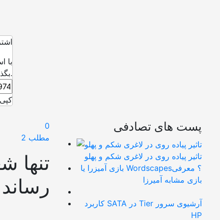
اشتر
با ا
بگذارید.
کپی 
پست های تصادفی
0
مطلب 2
تنها ش
تاثیر پیاده روی در لاغری شکم و پهلو
بازی آمیزرا یا Wordscapes؟ معرفی
رساند
بازی مشابه آمیرزا
کاربرد SATA در Tier آرشیوی سرور
HP