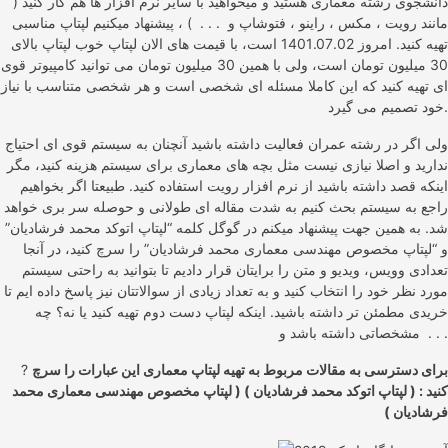
دانشجوی رشته معماری هستید و میخواهید با سایر نرم افزار ها هم کار کنید (
مانند رویت ، مکس ، راینو ، فتوشاپ و . . . ) ، پیشنهاد میکنیم لپتاپ مناسبی
تهیه کنید. امروز 1401.07.02 است، با قیمت های الان لپتاپ خوب لپتاپ بالای
30 میلیون تومان است، ولی با همین 30 میلیون تومان می توانید کامپیوتر قوی
ای تهیه کنید که این کاملا مسئله ای شخصی است و هر شخصی متناسب با نیاز
خود تصمیم می گیرد.
ولی اگر در رشته عمران فعالیت داشته باشید آنچنان به سیستم قوی ای احتیاج
ندارید و اصلا نیازی نیست مثل بچه های معماری برای سیستم هزینه کنید، مگر
اینکه قصد داشته باشید از نرم افزار رویت استفاده کنید. طبیعتا اگر بخواهیم
راجع به سیستم بحث کنیم به شدت مقاله ای طولانی و حوصله سر بری خواهد
شد. به همین جهت پیشنهاد میکنم در گوگل کلمه “لپتاپ اتوکد محمد فرشادیان”
و “لپتاپ مخصوص مهندسی معماری محمد فرشادیان” را سرچ کنید، در آنجا
تعدادی وویس، ویدیو و متن را برایتان قرار دادیم تا بتوانید به راحتی سیستم
مورد نظر خود را انتخاب کنید و به تعداد زیادی از سوالاتتان نیز پاسخ داده ایم تا
خریدی مطمئن تر داشته باشید. اینکه لپتاپ دست دوم تهیه کنید یا نه؟ چه
مشخصاتی داشته باشد و . . .
برای دسترسی به مقالات مربوط به تهیه لپتاپ معماری این عبارات را سرچ
?
کنید : ( لپتاپ اتوکد محمد فرشادیان ) ( لپتاپ مخصوص مهندسی معماری محمد
فرشادیان )