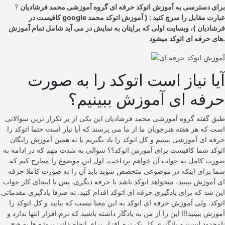
برای دسترسی به آموزش اتوکد حرفه ای گروه آموزشی محمد فرشادیان
?
کافیست در google عبارت مقابل را سرچ کنید : ( آموزش اتوکد محمد
فرشادیان )، وبسایت اولی که برایتان به نمایش در می آید شامل تمام آموزش
های حرفه ای اتوکد میشود.
آیا نیاز است اتوکد را به صورت
حرفه ای آموزش ببینیم؟
طبق گفته گروه آموزشی محمد فرشادیان این یکی از پر تکرار ترین سوالاتی
است که هر هفته هنرجویان ما از ما می پرسند که آیا نیاز است حتما اتوکد را
حرفه ای آموزشی ببینیم و کل اتوکد را یاد بگیریم یا نه همین آموزش رایگان
اتوکد شما کافیست برای آموزش اتوکد؟؟ سوالی به شدت مهم که در ادامه به
صورت کامل به جواب آن خواهم پرداخت. اول این موضوع را مطرح کنم که
شما برای اینکه در موضوعی متخصص شوید باید آن را به صورت کاملا حرفه
ای آموزش ببینید، میخواهد اتوکد باشد یا حرفه دیگری. پس تا اینجای کار جواب
این شد که برای یادگیری حرفه ای اتوکد اقدام کنید. نه صرفا یادگیری مقدماتی
اتوکد. ولی آموزش حرفه ای اتوکد به این معنا نیست که بیایید و کل اتوکد را
آموزش ببینید!!! این را از من به یادگار داشته باشید که نرم افزار انتها ندارد و
نامحدود است و یادگیری کل یک نرم افزار برای انجام دادن پروژه ها به هیچ