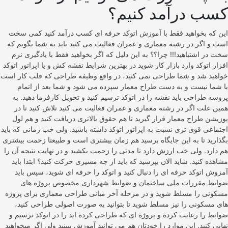
کسب درآمد کنیم؟
این که بخواهید فقط با آموزش اتوکد حرفه ای کسب درآمد کنید کمی سخت
است و اگر در رشته معماری و عمران فعالیت می کنید باید به شما بگویم که
سخت در اشتباهید!!! چرا؟؟ به این دلیل که اگر بخواهید فقط با یادگیری نرم
افزار اتوکد وارد بازار کار شوید در بهترین شرایط نقشه کش و یا اپراتور اتوکد
خواهید شد و شما طراحی نمی کنید، در واقع وظیفه طراحی که قلب کار است
با شما نیست و به دست طراح معمار سپرده می شود و شما بعد از اتمام
پروسه طراحی باید نقشه را در اتوکد ترسیم کنید و تحویل کارفرما دهید. به
همین علت اگر در رشته معماری و عمران فعالیت می کنید تلاش کنید تا در
پوزیشن طراح معمار قرار گیرید تا هم حقوق بالاتری دریافت کنید و هم لول
اجتماعی قوی تری نسبت به اپراتور اتوکد داشته باشید. ولی خب زمانی که باید
بگذارید تا به این جایگاه برسید هم زمان بیشتری است و طبیعتا زحمت بیشتری
هم دارد. ولی خب ارزش دارد تا مدتی را زحمت بکشید و در نهایت نتیجه آن را
مشاهده کنید. شاید الان بپرسید که باید از چه مسیری حرکت کنید؟ ابتدا باید
آمزوش اتوکد حرفه ای را دنبال کنید و اتوکد را حرفه ای شوید، سپس باید
ضوابط مقررات ملی ساختمان و ضوابط شهرداری مخصوص پروژه های
مسکونی را مسلط شوید و در مرحله آخر مبانی طراحی معماری برای پروژه
های مسکونی را نیز مسلط شوید تا بتوانید به صورت اصولی طراحی کنید،
ضوابط را رعایت کرده و پروژه ای که طراحی کرده اید را در اتوکد ترسیم و
نهایی کنید. این موارد را خودتان هم می توانید آموزش ببینید ولی اگر میخواهید