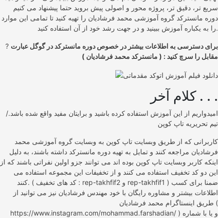
سریع تر، دقیق تر، پروژه محور و اصولی پیش بروید حتما پیشنهاد می کنیم
دوره مانسترکد گروه آموزشی محمد فرشادیان را تهیه کنید تا تمامی این موارد
را به یکباره آموزش ببینید و در جهت رشد خود از آن استفاده کنید.
برای دسترسی به اطلاعات بیشتر در خصوص دوره مانسترکد در گوگل عبارت
?
مقابل را سرچ کنید : ( مانسترکد محمد فرشادیان )
کلام آخر . . .
امیدواریم از این آموزش استفاده کرده باشید و برایتان مفید واقع شده باشد./
تیم تحریریه تاپ کوپن
کاربرانی که از طریق وبسایت تاپ کوپن به وبسایت گروه آموزشی محمد
فرشادیان مراجعه کنند و تمایل به تهیه دوره مانسترکد داشته باشند، به دلیل
اینکه کاربر وبسایت تاپ کوپن بوده اند می توانند جزو اولین نفراتی باشند که از
این دو کد تخفیف استفاده می کنند و از تخفیفات این مجموعه استفاده می
کنند. ( کد های تخفیف : rep-takhfif2 و rep-takhfif1 ) ضمنا برای کسب
اطلاعات بیشتر و مشاوره رایگان با خود مهندس فرشادیان نیز می توانید از
طریق اینستاگرام محمد فرشادیان (
https://www.instagram.com/mohammad.farshadian/ ) و یا با شماره