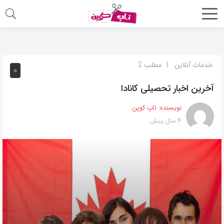
اشتراک
گذاری
با
خدمات آنلاین
مطلب 2
0
استفاده
آخرین اخبار تحصیلی کانادا
از
روش‌های
نویسنده:
تاپ کوپن
زیر
4 سال پیش
می‌توانید
این
صفحه
را
با
دوستان
خود