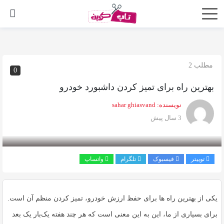
اشتراک
گذاری
با
مطلب 2
0
استفاده
بهترین راه برای تمیز کردن داشبورد خودرو
از
روش‌های
نویسنده:
sahar ghiasvand
زیر
3 سال پیش
می‌توانید
این
صفحه
توییتر
فیسبوک
تلگرام
واتساپ
را
با
یکی از بهترین راه ها برای حفظ ارزش خودرو، تمیز کردن منظم آن است.
دوستان
خود
برای بسیاری از ما، این به این معنی است که هر چند هفته یک‌بار یک بعد