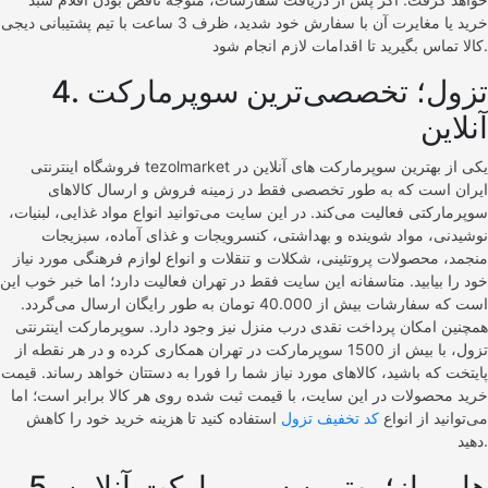
خرید یا مغایرت آن با سفارش خود شدید، ظرف 3 ساعت با تیم پشتیبانی دیجی
کالا تماس بگیرید تا اقدامات لازم انجام شود.
4. تزول؛ تخصصی‌ترین سوپرمارکت
آنلاین
فروشگاه اینترنتی tezolmarket یکی از بهترین سوپرمارکت های آنلاین در
ایران است که به طور تخصصی فقط در زمینه فروش و ارسال کالاهای
سوپرمارکتی فعالیت می‌کند. در این سایت می‌توانید انواع مواد غذایی، لبنیات،
نوشیدنی، مواد شوینده و بهداشتی، کنسرویجات و غذای آماده، سبزیجات
منجمد، محصولات پروتئینی، شکلات و تنقلات و انواع لوازم فرهنگی مورد نیاز
خود را بیابید. متاسفانه این سایت فقط در تهران فعالیت دارد؛ اما خبر خوب این
است که سفارشات بیش از 40.000 تومان به طور رایگان ارسال می‌گردد.
همچنین امکان پرداخت نقدی درب منزل نیز وجود دارد. سوپرمارکت اینترنتی
تزول، با بیش از 1500 سوپرمارکت در تهران همکاری کرده و در هر نقطه از
پایتخت که باشید، کالاهای مورد نیاز شما را فورا به دستتان خواهد رساند. قیمت
خرید محصولات در این سایت، با قیمت ثبت شده روی هر کالا برابر است؛ اما
می‌توانید از انواع
کد تخفیف تزول
استفاده کنید تا هزینه خرید خود را کاهش
دهید.
5. هایپرباز؛ بهترین سوپرمارکت آنلاین