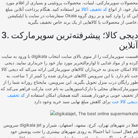
محصولات سوپرمارکتی، لبنیات، محصولات پروتئینی و بسیاری از اقلام مورد
نیاز خود، از انواع
کد تخفیف اکالا
نیز استفاده کنید. هنگام پرداخت آنلاین مبلغ
سفارشات در سایت یا اپلیکیشن Okala این کد را وارد کنید و بر روی گروه
خاصی از محصولات یا کالاهایی از یک برند خاص تخفیف بگیرید.
3. دیجی کالا؛ پیشرفته‌ترین سوپرمارکت
آنلاین
با ورود به سایت digikala قسمت سوپرمارکت را از منوی بالای سایت انتخاب
کرده و از مواد غذایی تا لوازم‌التحریر مورد نیاز خود را خریداری نمایید. دیجی
کالا امکان جدیدی به خریداران کالاهای سوپرمارکتی ارائه می‌کند که دیجی کالا
جت نام دارد. با این سرویس کالاهای خریداری شده را کمتر از 1 ساعت، به
طور رایگان درب منزل تحویل بگیرید. این سرویس، مایحتاج روزانه شما را از
سوپرمارکت‌های محلی یا دارک‌استورهایی به نام جت مارکت فراهم می‌کند که
از تخفیف خوبی برخوردار هستند. البته همچنان امکان استفاده از
کد تخفیف
برای کاهش مبلغ نهایی سبد خرید وجود دارد.
دیجی کالا جت
سرویس digikala jet فعلا در شهرهای تهران، کرج، مشهد، اصفهان، شیراز و
قم فعال است؛ اما احتمالا به زودی شهرهای بیشتری را تحت پوشش خود
خواهد گرفت. اگر پس از دریافت سفارشات، متوجه ناقص بودن اقلام سبد