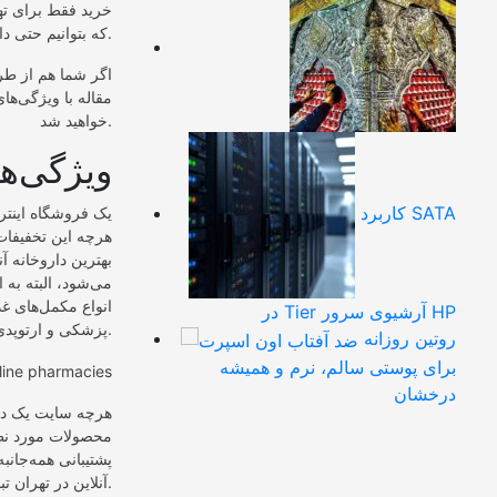
خرید فقط برای ته
که بتوانیم حتی داروهای تجویزی پزشک را نیز به صورت اینترنتی خریداری کنیم.
اگر شما هم از طرفد
مقاله با ویژگی‌های
خواهید شد.
ویژگی‌ها
کاربرد SATA
یک فروشگاه اینترن
هرچه این تخفیفات 
بهترین داروخانه آ
می‌شود، البته به 
انواع مکمل‌های غ
در Tier آرشیوی سرور HP
پزشکی و ارتوپدی و کالاهای بهداشت فردی را عرضه کند.
روتین روزانه
برای پوستی سالم، نرم و همیشه
درخشان
هرچه سایت یک دار
محصولات مورد نظر
پشتیبانی همه‌جانب
آنلاین در تهران تبدیل می‌کند.