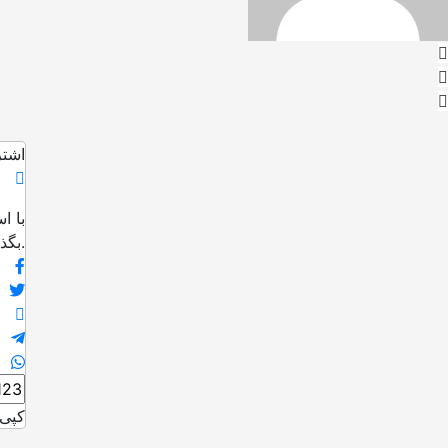
اشتر
با ا
بگذارید.
کپی 