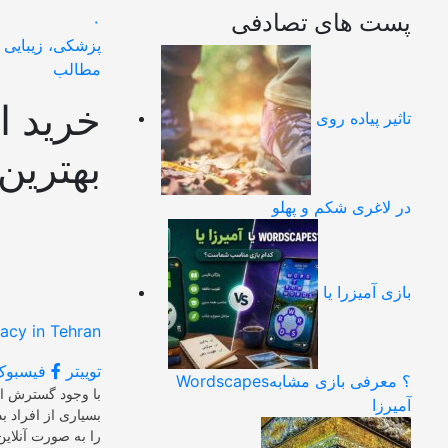
پست های تصادفی
۰
پزشکی، زیبایی 
مطالب
خرید ا
تاثیر پیاده روی
بهترین 
در لاغری شکم و پهلو
بازی آمیزرا یا
توییتر
فیسبوک
Wordscapes؟ معرفی بازی مشابه
با وجود گسترش این
آمیرزا
بسیاری از افراد ب
را به صورت آنلای