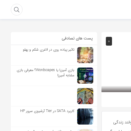
پست های تصادفی
۰
تاثیر پیاده روی در لاغری شکم و پهلو
بازی آمیزرا یا Wordscapes؟ معرفی بازی
مشابه آمیرزا
کاربرد SATA در Tier آرشیوی سرور HP
انند زندگی