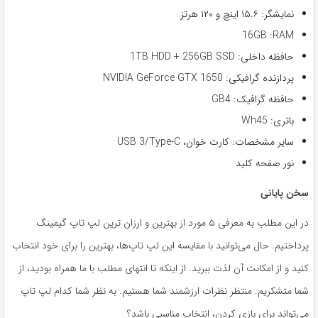
نمایشگر: ۱۵.۶ اینچ و ۱۲۰ هرتز
16GB :RAM
حافظه داخلی: 1TB HDD + 256GB SSD
پردازنده گرافیکی: NVIDIA GeForce GTX 1650
حافظه گرافیک: GB4
باتری: Wh45
سایر مشخصات: کارت خوان، USB 3/Type-C
نور صفحه کلید
سخن پایانی
در این مطلب به معرفی ۵ مورد از بهترین و ارزان ترین لپ تاپ گیمینگ
پرداختیم. حال می‌توانید با مقایسه این لپ تاپ‌ها، بهترین را برای خود انتخاب
کنید و از امکانت آن لذت ببرید. از اینکه تا انتهای مطلب با ما همراه بودید، از
شما متشکریم. منتظر نظرات ارزشمند شما هستیم. به نظر شما کدام لپ تاپ
می‌تواند برای بازی کردن، انتخاب مناسبی باشد؟