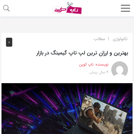
اشتراک
گذاری
با
تکنولوژی
مطالب
0
استفاده
بهترین و ارزان ترین لپ تاپ گیمینگ در بازار
از
روش‌های
نویسنده:
تاپ کوپن
زیر
4 سال پیش
می‌توانید
این
صفحه
را
با
دوستان
خود