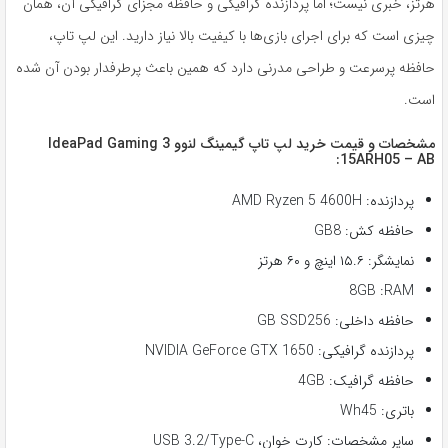
هرتز، خبری نیست؛ اما پردازنده گرافیکی و حافظه مجزای گرافیکی آن، همان
چیزی است که برای اجرای بازی‌ها با کیفیت بالا نیاز دارید. این لپ تاپ،
حافظه پرسرعت و طراحی مدرنی دارد که همین باعث پرطرفدار بودن آن شده
است.
مشخصات و قیمت خرید لپ تاپ گیمینگ لنوو IdeaPad Gaming 3
15ARH05 – AB:
پردازنده: AMD Ryzen 5 4600H
حافظه کش: GB8
نمایشگر: ۱۵.۶ اینچ و ۶۰ هرتز
8GB :RAM
حافظه داخلی: GB SSD256
پردازنده گرافیکی: NVIDIA GeForce GTX 1650
حافظه گرافیک: 4GB
باتری: Wh45
سایر مشخصات: کارت خوان، USB 3.2/Type-C