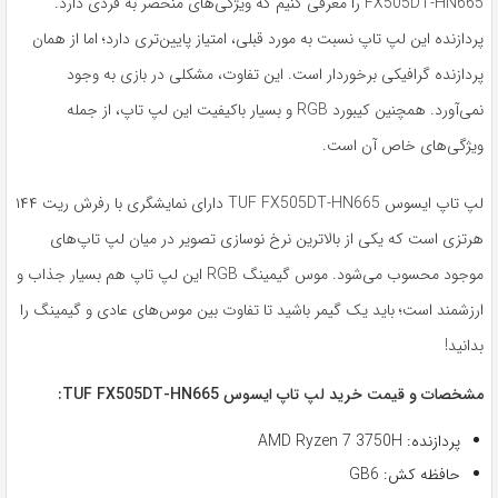
FX505DT-HN665 را معرفی کنیم که ویژگی‌های منحصر به فردی دارد.
پردازنده این لپ تاپ نسبت به مورد قبلی، امتیاز پایین‌تری دارد؛ اما از همان
پردازنده گرافیکی برخوردار است. این تفاوت، مشکلی در بازی به وجود
نمی‌آورد. همچنین کیبورد RGB و بسیار باکیفیت این لپ تاپ، از جمله
ویژگی‌های خاص آن است.
لپ تاپ ایسوس TUF FX505DT-HN665 دارای نمایشگری با رفرش ریت ۱۴۴
هرتزی است که یکی از بالاترین نرخ نوسازی تصویر در میان لپ تاپ‌های
موجود محسوب می‌شود. موس گیمینگ RGB این لپ تاپ هم بسیار جذاب و
ارزشمند است؛ باید یک گیمر باشید تا تفاوت بین موس‌های عادی و گیمینگ را
بدانید!
مشخصات و قیمت خرید لپ تاپ ایسوس TUF FX505DT-HN665:
پردازنده: AMD Ryzen 7 3750H
حافظه کش: GB6