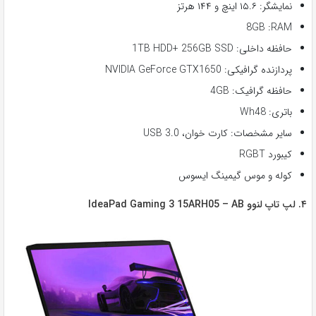
نمایشگر: ۱۵.۶ اینچ و ۱۴۴ هرتز
8GB :RAM
حافظه داخلی: 1TB HDD+ 256GB SSD
پردازنده گرافیکی: NVIDIA GeForce GTX1650
حافظه گرافیک: 4GB
باتری: Wh48
سایر مشخصات: کارت خوان، USB 3.0
کیبورد RGBT
کوله و موس گیمینگ ایسوس
۴. لپ تاپ لنوو IdeaPad Gaming 3 15ARH05 – AB