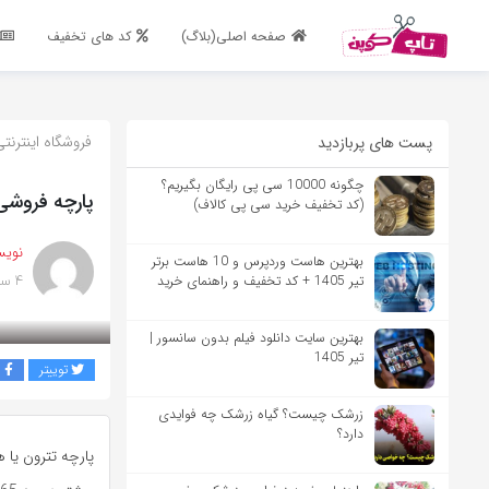
اشتراک گذاری
صفحه اصلی(بلاگ)
کد های تخفیف
با استفاده از روش‌های زیر می‌توانید این صفحه را با دوستان خود به
اشتراک بگذارید.
فروشگاه اینترنت
پست های پربازدید
کپی لینک
چگونه 10000 سی پی رایگان بگیریم؟
پارچه فروشی
(کد تخفیف خرید سی پی کالاف)
نویس
بهترین هاست وردپرس و 10 هاست برتر
4 سال پیش
تیر 1405 + کد تخفیف و راهنمای خرید
بهترین سایت دانلود فیلم بدون سانسور |
تیر 1405
توییتر
ف
زرشک چیست؟ گیاه زرشک چه فوایدی
دارد؟
پارچه تترون یا 