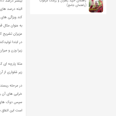
بیشتر درصد 35/65 پلی استر ویسکوز یا ویسکوز پنبه است.
راهنمای خرید زعفران و زرشک مرغوب
(راهنمای جامع)
البته درصد های
کند ویژگی های
به عنوان مثال ق
عزیزان تشریح کن
در ابتدا تولیدک
زیرا وزن و میز
مثلا پارچه ای ک
زیر شلواری از آن
در مرحله ریسندگی
خرابی های آن را
سپس دوک های نخ 
است این اتفاق ب