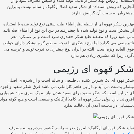
استفاده از روش تهیه شکر ارگانیک تولید شده و سپس مصرف شود و از
آنجایی که روش استفاده از شکر سفید اصلا ارگانیک و سالم نیست بنابراین
مشتریان به سمت آن گرایش ندارند.
بهترین شکر قهوه ای از نقطه نظر اطباء طب سنتی نوع تولید شده با استفاده
از نیشکر است و نوع تولید شده با چغندرقند در بین این نوع از اطباء اصلا تائید
نمی شود زیرا که معتقند طبع شکر چغندری سرد است و بر عملکرد مغز
تاثیرمنفی می گذارد اما نوع نیشکری با توجه به طبع گرم نیشکر دارای خواص
فوق العاده ویژه است. البته در ایران نوع چغندری به ندرت تولید و عرضه می
گردد زیرا که مشتری زیادی هم ندارد.
شکر قهوه ای رژیمی
شکر قهوه ای یک شیرین کننده ی طبیعی و سالم است و از شیره ی اصلی
نیشکر بدست می آید و دارایی طعم کاراملی می باشد فرق شکر سفید و قهوه
ای در این است که شکر سفید برای سفید شدن نیاز به یک سری مواد شیمیایی
افزودنی دارد ،ولی شکر قهوه ای کاملا ارگانیک و طبیعی است و هیچ گونه مواد
شیمیایی در بدست آمدن آن دخالت ندارد.
تولید شکر قهوه‌ای ارگانیک: امروزه در سراسر کشور مردم رو به مصرف
شکر قهوه ای رژیمی
آوردند و آن را جایگزین شکر سفید کردند تولید شکر