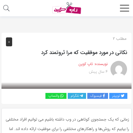
اشتراک
گذاری
با
مطلب ۲
۰
استفاده
نکاتی در مورد موفقیت که مرا ثروتمند کرد
از
روش‌های
نویسنده:
تاپ کوپن
زیر
۴ سال پیش
می‌توانید
این
صفحه
توییتر
فیسبوک
تلگرام
واتساپ
را
با
دوستان
زمانی ‌که یک جستجوی کوتاهی در وب داشته باشیم می ‌توانیم افراد مختلفی
خود
را بیابیم که روش‌ها و راهکارهای مختلفی را برای موفقیت ارائه داده ‌اند. اما