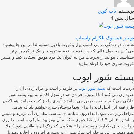
نویسنده:
تاپ کوپن
4 سال پیش
توییتر
فیسبوک
تلگرام
واتساپ
همه ما در زندگی در پی کسب پول و ثروت بالایی هستیم لذا در این ‌جا پیشنهاد
می ‌کنم محصول عالی که مرا قدم به قدم به ثروت نزدیک ‌تر کرد را بهتر
بشناسید تا بتوانید از تجربیات من به‌ عنوان یک فرد موفق استفاده کنید و مسیر
ثروت سازی خود را کوتاه سازید.
پسته شور ایوب
درست است که
پسته شور ایوب
پر طرفدار است و افراد زیادی آن را
خریداری می کنند اما امروزه افرادی هم در منزل اقدام به تهیه پسته شور
خانگی می کنند و بدین طریق می توانند درآمدی را نیز کسب نمایید. هم اکنون
طرز تهیه این آجیل لذیذ را برای شما دوستان شرح خواهیم داد که شامل
‌مراحل زیر می شود. ابتدا درون قابلمه ای مناسب مقداری آب بریزید و سپس
به اندازه ۳ الی ۴ قاشق غذا خوری نمک به آن بیفزایید. ظرفی مناسب را روی
حرارت اجاق بگذارید و پسته ها را تا هنگامی که‌ رنگ آن ها طلایی شود کاملا
تفت دهید. در این مرحله آب نمک تهیه را به پسته ها افزوده و اجازه دهید تا