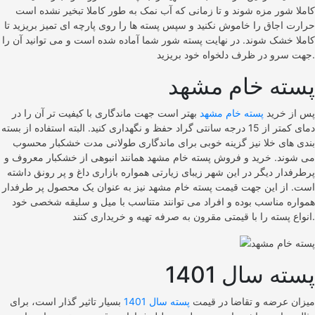
کاملا شور مزه شوند و تا زمانی که آب نمک به طور کاملا تبخیر نشده است
حرارت اجاق را خاموش نکنید و سپس پسته ها را روی پارچه ای تمیز بریزید تا
کاملا خشک شوند. در نهایت پسته شور شما آماده شده است و می توانید آن‌ را
جهت سرو در ظرف دلخواه خود بریزید.
پسته خام مشهد
پس از خرید
پسته خام مشهد
بهتر است جهت ماندگاری با کیفیت تر آن را در
دمای کمتر از 15 درجه سانتی گراد حفظ و نگهداری کنید. البته استفاده از بسته
بندی های خلا نیز گزینه خوبی برای ماندگاری طولانی مدت خشکبار محسوب
می شوند. خرید و فروش پسته خام مشهد همانند انبوهی از خشکبار معروف و
پرطرفدار دیگر در این شهر زیبای زیارتی همواره بازاری داغ و پر رونق داشته
است. از این جهت قیمت پسته خام مشهد نیز به عنوان یک محصول پر طرفدار
همواره مناسب بوده و افراد می توانند متناسب با میل و سلیقه شخصی خود
انواع پسته را با قیمتی مقرون به صرفه تهیه و خریداری کنند.
پسته سال 1401
میزان عرضه و تقاضا در قیمت
پسته سال 1401
بسیار تاثیر گذار است، برای