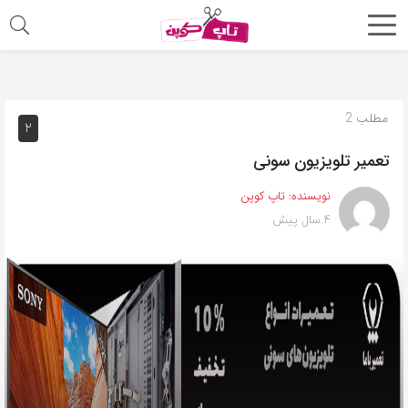
اشتراک
گذاری
با
مطلب 2
2
استفاده
تعمیر تلویزیون سونی
از
روش‌های
نویسنده:
تاپ کوپن
زیر
4 سال پیش
می‌توانید
این
صفحه
را
با
دوستان
خود