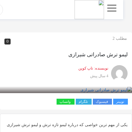
اشتراک
گذاری
با
استفاده
مطلب 2
0
از
روش‌های
لیمو ترش صادراتی شیرازی
زیر
می‌توانید
نویسنده:
تاپ کوپن
این
4 سال پیش
صفحه
را
با
توییتر
فیسبوک
تلگرام
واتساپ
دوستان
خود
به
یکی از مهم ترین خواصی که درباره لیمو تازه ترش و لیمو ترش شیرازی