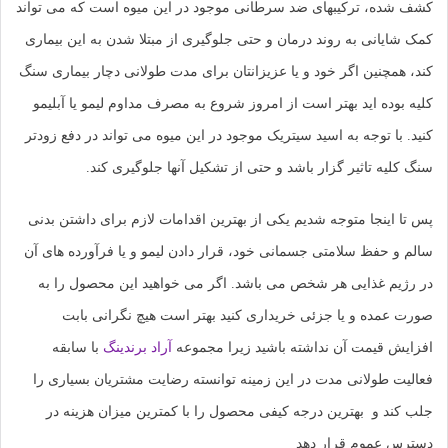
اشتراک
کشف شده، ترکیبهای ضد سرطانی موجود در این میوه است که می تواند
بگذارید.
کمک شایانی به روند درمان و حتی جلوگیری از مبتلا شدن به این بیماری
کند، همچنین اگر خود و یا عزیزانتان برای مدت طولانی دچار بیماری سنگ
کپی
لینک
کلیه بوده اید بهتر است از امروز شروع به مصرف مداوم لیمو یا آبلیمو
کنید. با توجه به اسید سیتریک موجود در این میوه می تواند در دفع زودتر
سنگ کلیه تاثیر گزار باشد و حتی از تشکیل آنها جلوگیری کند.
پس تا اینجا متوجه شدیم یکی از بهترین اقدامات لازم برای داشتن بدنی
سالم و حفظ سلامتی جسمانی خود، قرار دادن لیمو و یا فرآورده های آن
در رژیم غذایی هر شخص می باشد. اگر می خواهید این محصول را به
صورت عمده و یا جزئی خریداری کنید بهتر است هیچ نگرانی بابت
افزایش قیمت آن نداشته باشید زیرا مجموعه
آراد برندینگ
با سابقه
فعالیت طولانی مدت در این زمینه توانسته رضایت مشتریان بسیاری را
جلب کند و بهترین درجه کیفی محصول را با کمترین میزان هزینه در
دسترس عموم قرار دهد