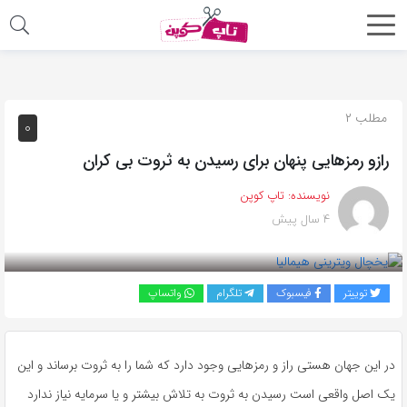
اشتراک
گذاری
با
مطلب ۲
۰
استفاده
رازو رمزهایی پنهان برای رسیدن به ثروت بی کران
از
روش‌های
نویسنده:
تاپ کوپن
زیر
۴ سال پیش
می‌توانید
این
صفحه
توییتر
فیسبوک
تلگرام
واتساپ
را
با
دوستان
در این جهان هستی راز و رمزهایی وجود دارد که شما را به ثروت برساند و این
خود
یک اصل واقعی است رسیدن به ثروت به تلاش بیشتر و یا سرمایه نیاز ندارد